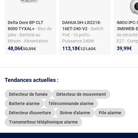
Delta Dore BP CLT
DAHUA DH-LR2218-
IMOU IPC-
8000 TYXAL+
- Bloc de
16ET-240-V2
- Switch
3M0WEB-
piles - Batterie au
PoE - 16 ports -
de sécurité
lithium - Alimentation
Puissance 240W
E27 - Comp
prolongée - Compatible
Nouveau prix :
Réduction de :
Nouveau prix :
Réduction de :
48,06€
113,18€
39,99€
Ancien prix :
Ancien prix :
50,59€
121,60€
TYXAL+
Tendances actuelles :
Détecteur de fumée
Détecteur de mouvement
Batterie alarme
Télécommande alarme
Détecteur d'ouverture
Sirène d'alarme
Pile alarme
Transmetteur téléphonique alarme