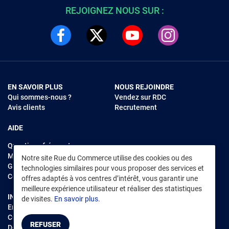
REJOIGNEZ NOUS SUR :
EN SAVOIR PLUS
NOUS REJOINDRE
Qui sommes-nous ?
Vendez sur RDC
Avis clients
Recrutement
AIDE
Questions fréquentes
Modes de règlements
Notre site Rue du Commerce utilise des cookies ou des
Garantie et retours
technologies similaires pour vous proposer des services et
Contacter Rue du Commerce
offres adaptés à vos centres d’intérêt, vous garantir une
meilleure expérience utilisateur et réaliser des statistiques
INFORMATIONS LÉGALES
RENDEZ-VOUS SUR L'APP
de visites.
En savoir plus.
Environnement
CGV
/
CGU Marketplace
REFUSER
Données personnelles
/