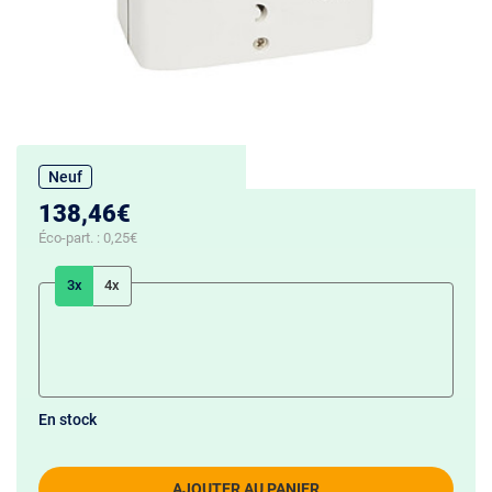
Neuf
138,46€
Éco-part. :
0,25€
3x
4x
En stock
AJOUTER AU PANIER