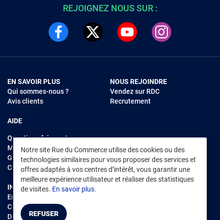
REJOIGNEZ NOUS SUR :
EN SAVOIR PLUS
NOUS REJOINDRE
Qui sommes-nous ?
Vendez sur RDC
Avis clients
Recrutement
AIDE
Questions fréquentes
Modes de règlements
Notre site Rue du Commerce utilise des cookies ou des
Garantie et retours
technologies similaires pour vous proposer des services et
Contacter Rue du Commerce
offres adaptés à vos centres d’intérêt, vous garantir une
meilleure expérience utilisateur et réaliser des statistiques
INFORMATIONS LÉGALES
RENDEZ-VOUS SUR L'APP
de visites.
En savoir plus.
Environnement
CGV
/
CGU Marketplace
REFUSER
Données personnelles
/