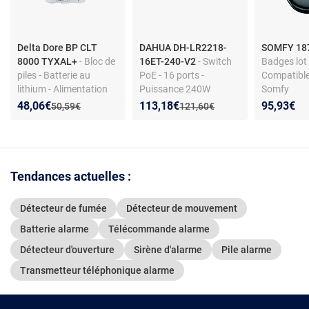
Delta Dore BP CLT
DAHUA DH-LR2218-
SOMFY 18
8000 TYXAL+
- Bloc de
16ET-240-V2
- Switch
Badges lot 
piles - Batterie au
PoE - 16 ports -
Compatible
lithium - Alimentation
Puissance 240W
Somfy
prolongée - Compatible
Nouveau prix :
Réduction de :
Nouveau prix :
Réduction de :
48,06€
113,18€
95,93€
Ancien prix :
Ancien prix :
50,59€
121,60€
TYXAL+
Tendances actuelles :
Détecteur de fumée
Détecteur de mouvement
Batterie alarme
Télécommande alarme
Détecteur d'ouverture
Sirène d'alarme
Pile alarme
Transmetteur téléphonique alarme