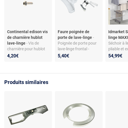
Continental edison vis
Faure poignée de
Idmarket S
de charnière hublot
porte de lave-linge
-
linge MAXI
lave-linge
- Vis de
Poignée de porte pour
Séchoir à li
charnière pour hublot
lave-linge frontal -
pliable et e
de lave-linge - Acier
compatible
niveaux MA
4,20€
5,40€
54,99€
galvanisé - Torx 4x12 -
Faure/Zanussi - coloris
50M inox et
Compatible modèles
blanc - matériau ABS
Continental Edison
CELL712W et autres
Produits similaires