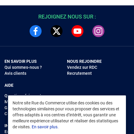
REJOIGNEZ NOUS SUR :
EN SAVOIR PLUS
NOUS REJOINDRE
Qui sommes-nous ?
Vendez sur RDC
Avis clients
Recrutement
AIDE
Questions fréquentes
Modes de règlements
Notre site Rue du Commerce utilise des cookies ou des
Garantie et retours
technologies similaires pour vous proposer des services et
Contacter Rue du Commerce
offres adaptés à vos centres d’intérêt, vous garantir une
meilleure expérience utilisateur et réaliser des statistiques
INFORMATIONS LÉGALES
RENDEZ-VOUS SUR L'APP
de visites.
En savoir plus.
Environnement