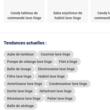
Candy tableau de
Saba enjoliveur de
Candy t
commande lave-linge
hublot lave-linge
commande
Tendances actuelles :
Aube de tambour
Courroie lave linge
Pompe de vidange lave linge
Filet à linge
Balle de lavage
Electrovanne lave linge
Filtre lave linge
Hublot lave linge
Amortisseur lave linge
Condensateur lave linge
Durite lave linge
Détartrant lave linge
Résistance lave linge
Palier lave linge
Balle de séchage