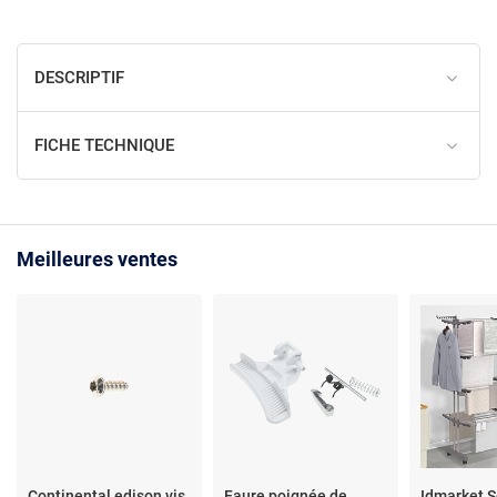
DESCRIPTIF
FICHE TECHNIQUE
Meilleures ventes
Continental edison vis
Faure poignée de
Idmarket S