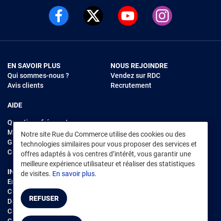
EN SAVOIR PLUS
NOUS REJOINDRE
Qui sommes-nous ?
Vendez sur RDC
Avis clients
Recrutement
AIDE
Questions fréquentes
Modes de règlements
Notre site Rue du Commerce utilise des cookies ou des
Garantie et retours
technologies similaires pour vous proposer des services et
Contacter Rue du Commerce
offres adaptés à vos centres d’intérêt, vous garantir une
meilleure expérience utilisateur et réaliser des statistiques
INFORMATIONS LÉGALES
RENDEZ-VOUS SUR L'APP
de visites.
En savoir plus.
Environnement
CGV
/
CGU Marketplace
REFUSER
Données personnelles
/
Cookies
Gérer mes cookies