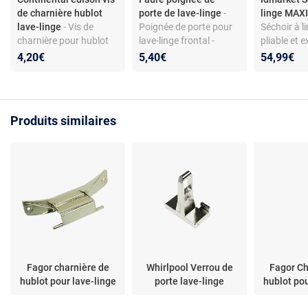
de charnière hublot
porte de lave-linge
-
linge MAXI
lave-linge
- Vis de
Poignée de porte pour
Séchoir à li
charnière pour hublot
lave-linge frontal -
pliable et e
de lave-linge - Acier
compatible
niveaux MA
4,20€
5,40€
54,99€
galvanisé - Torx 4x12 -
Faure/Zanussi - coloris
50M inox et
Compatible modèles
blanc - matériau ABS
Continental Edison
CELL712W et autres
Produits similaires
Fagor charnière de
Whirlpool Verrou de
Fagor Ch
hublot pour lave-linge
porte lave-linge
hublot pou