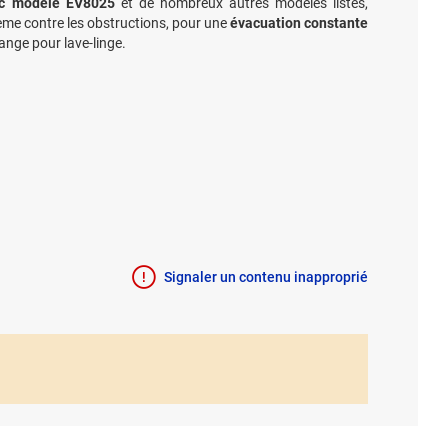
ec modèle EV8025
et de nombreux autres modèles listés,
stème contre les obstructions, pour une
évacuation constante
ange pour lave-linge.
Signaler un contenu inapproprié