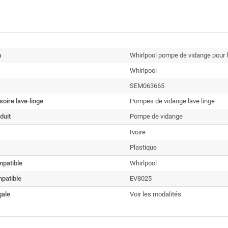
n
Whirlpool pompe de vidange pour l
Whirlpool
SEM063665
oire lave-linge
Pompes de vidange lave linge
duit
Pompe de vidange
Ivoire
Plastique
patible
Whirlpool
patible
EV8025
gale
Voir les modalités