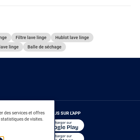
inge
Filtre lave linge
Hublot lave linge
lave linge
Balle de séchage
r des services et offres
RENDEZ-VOUS SUR L'APP
statistiques de visites.