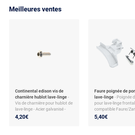
Meilleures ventes
Continental edison vis de
Faure poignée de por
charnière hublot lave-linge
-
lave-linge
- Poignée d
Vis de charnière pour hublot de
pour lave-linge frontal
lave-linge - Acier galvanisé -
compatible Faure/Zan
Torx 4x12 - Compatible
coloris blanc - matér
4,20€
5,40€
modèles Continental Edison
CELL712W et autres