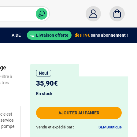
AIDE
Livraison offerte
dès 19€
sans abonnement !
nge
Neuf
iltre à
35,90€
utres
En stock
AJOUTER AU PANIER
icle est
 service
de pompe
Vendu et expédié par :
SEMBoutique