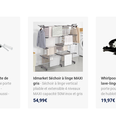
te de
Idmarket Séchoir à linge MAXI
Whirlpoo
e porte
gris
- Séchoir à linge vertical
lave-lin
 -
pliable et extensible 4 niveaux
porte pou
ussi -
MAXI capacité 50M inox et gris
de hublo
iau ABS
48101088
54,99€
19,97€
Whirlpool
Ariston -
d’origine