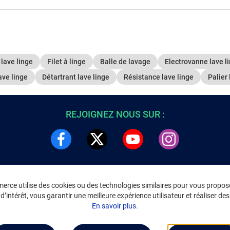
lave linge
Filet à linge
Balle de lavage
Electrovanne lave l
ave linge
Détartrant lave linge
Résistance lave linge
Palier 
REJOIGNEZ NOUS SUR :
rce utilise des cookies ou des technologies similaires pour vous propose
DRE
INFORMATIONS LÉGALES
’intérêt, vous garantir une meilleure expérience utilisateur et réaliser des 
C
Environnement
En savoir plus.
CGV
/
CGU Marketplace
Données personnelles
/
Cookies
Gérer mes cookies