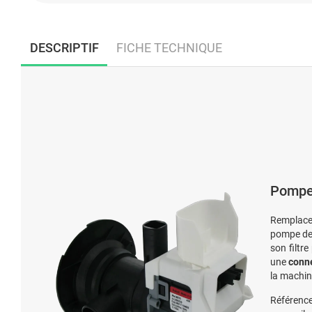
DESCRIPTIF
FICHE TECHNIQUE
Pompe 
Remplacez
pompe de 
son filtr
une
conne
la machin
Référence