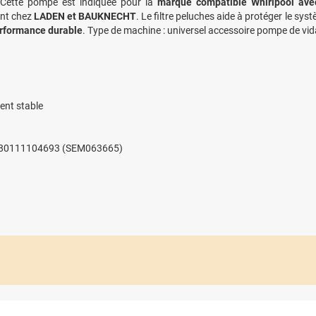
. Cette pompe est indiquée pour la
marque compatible Whirlpool av
nt chez
LADEN et BAUKNECHT
. Le filtre peluches aide à protéger le sy
erformance durable
. Type de machine : universel accessoire pompe de vid
ent stable
ol 480111104693 (SEM063665)