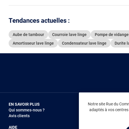
Tendances actuelles :
Aube de tambour
Courroie lave linge
Pompe de vidange 
Amortisseur lave linge
Condensateur lave linge
Durite l
Notre site Rue du Comme
EN SAVOIR PLUS
NOUS REJOIN
adaptés à vos centres d
Qui sommes-nous ?
Vendez sur RD
Avis clients
Recrutement
AIDE