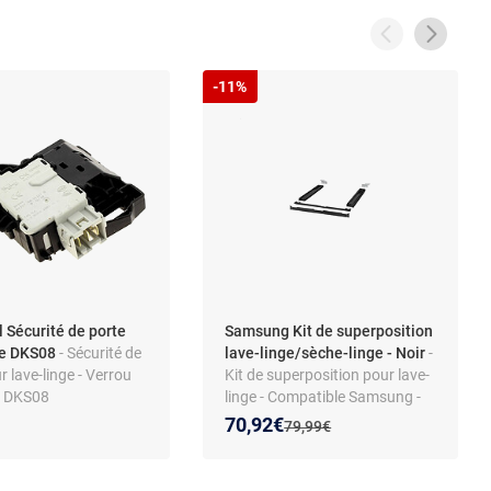
-11%
l Sécurité de porte
Samsung Kit de superposition
ge DKS08
- Sécurité de
lave-linge/sèche-linge - Noir
-
r lave-linge - Verrou
Kit de superposition pour lave-
t DKS08
linge - Compatible Samsung -
5440 - Compatible
Plateau coulissant - Noir
Nouveau prix :
Réduction de :
70,92€
Ancien prix :
79,99€
, Indesit, Hotpoint,
 Pièce de rechange