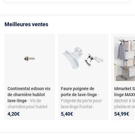
Meilleures ventes
Continental edison vis
Faure poignée de
Idmarket S
de charnière hublot
porte de lave-linge
-
linge MAXI
lave-linge
- Vis de
Poignée de porte pour
Séchoir à li
charnière pour hublot
lave-linge frontal -
pliable et e
de lave-linge - Acier
compatible
niveaux MA
4,20€
5,40€
54,99€
galvanisé - Torx 4x12 -
Faure/Zanussi - coloris
50M inox et
Compatible modèles
blanc - matériau ABS
Continental Edison