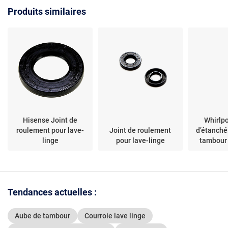
CELL712W et autres
Produits similaires
Hisense Joint de
Whirlp
roulement pour lave-
Joint de roulement
d’étanché
linge
pour lave-linge
tambour 
Tendances actuelles :
Aube de tambour
Courroie lave linge