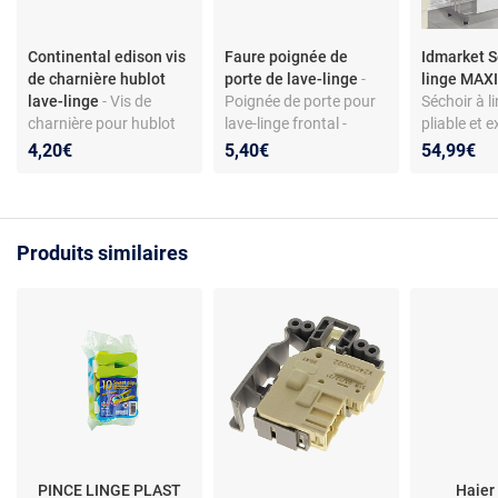
Continental edison vis
Faure poignée de
Idmarket S
de charnière hublot
porte de lave-linge
-
linge MAXI
lave-linge
- Vis de
Poignée de porte pour
Séchoir à li
charnière pour hublot
lave-linge frontal -
pliable et e
de lave-linge - Acier
compatible
niveaux MA
4,20€
5,40€
54,99€
galvanisé - Torx 4x12 -
Faure/Zanussi - coloris
50M inox et
Compatible modèles
blanc - matériau ABS
Continental Edison
CELL712W et autres
Produits similaires
PINCE LINGE PLAST
Haier