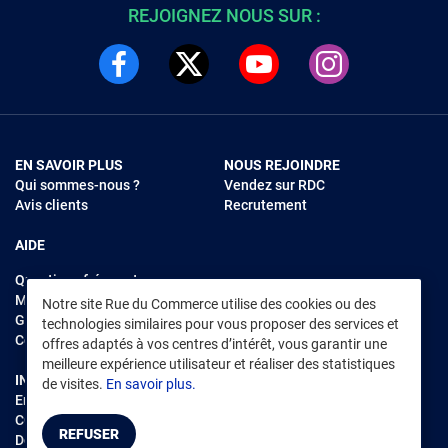
REJOIGNEZ NOUS SUR :
EN SAVOIR PLUS
NOUS REJOINDRE
Qui sommes-nous ?
Vendez sur RDC
Avis clients
Recrutement
AIDE
Questions fréquentes
Modes de règlements
Notre site Rue du Commerce utilise des cookies ou des
Garantie et retours
technologies similaires pour vous proposer des services et
Contacter Rue du Commerce
offres adaptés à vos centres d’intérêt, vous garantir une
meilleure expérience utilisateur et réaliser des statistiques
INFORMATIONS LÉGALES
RENDEZ-VOUS SUR L'APP
de visites.
En savoir plus.
Environnement
CGV
/
CGU Marketplace
REFUSER
Données personnelles
/