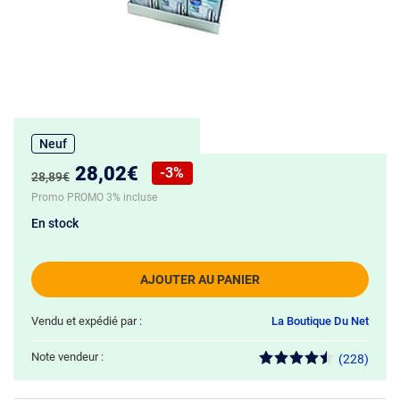
Neuf
Nouveau prix :
28,02€
-3%
Ancien prix :
28,89€
Réduction de :
Promo PROMO 3% incluse
En stock
AJOUTER AU PANIER
Vendu et expédié par :
La Boutique Du Net
Note vendeur :
(228)