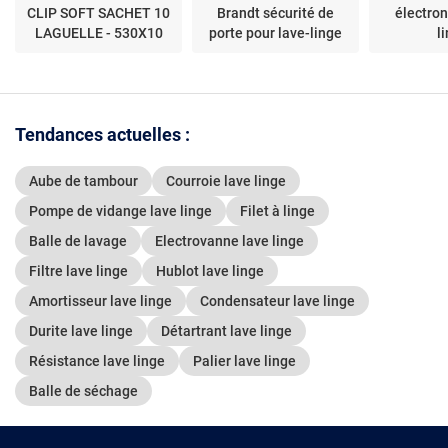
CLIP SOFT SACHET 10
Brandt sécurité de
électron
LAGUELLE - 530X10
porte pour lave-linge
l
Tendances actuelles :
Aube de tambour
Courroie lave linge
Pompe de vidange lave linge
Filet à linge
Balle de lavage
Electrovanne lave linge
Filtre lave linge
Hublot lave linge
Amortisseur lave linge
Condensateur lave linge
Durite lave linge
Détartrant lave linge
Résistance lave linge
Palier lave linge
Balle de séchage