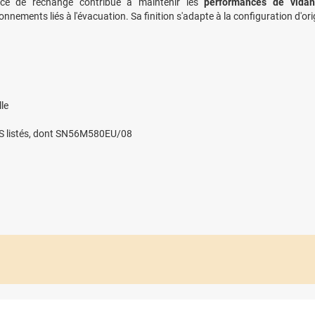
èce de rechange contribue à maintenir les
performances de vidang
onnements liés à l'évacuation. Sa finition s'adapte à la configuration d'o
le
S listés, dont SN56M580EU/08