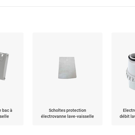
e bac à
Scholtes protection
Electr
selle
électrovanne lave-vaisselle
débit l