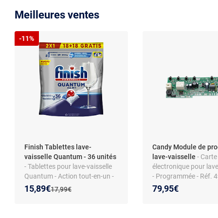
Meilleures ventes
-11%
Finish Tablettes lave-
Candy Module de pr
vaisselle Quantum - 36 unités
lave-vaisselle
- Carte
- Tablettes pour lave-vaisselle
électronique pour lave
Quantum - Action tout-en-un -
- Programmée - Réf.
Pouvoir dégraissant - Brillance
- Compatibilité Candy
Nouveau prix :
Réduction de :
15,89€
79,95€
Ancien prix :
17,99€
et protection verre - Dissolution
32001102
rapide