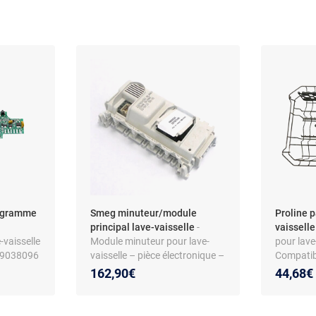
ogramme
Smeg minuteur/module
Proline p
principal lave-vaisselle
-
vaissell
-vaisselle
Module minuteur pour lave-
pour lave-
 49038096
vaisselle – pièce électronique –
Compatib
compatible STL62125FR –
SDW499A
162,90€
44,68€
référence 136040 – matériau
de rechan
plastique
Montage 