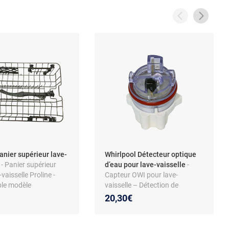
anier supérieur lave-
Whirlpool Détecteur optique
e
- Panier supérieur
d’eau pour lave-vaisselle
-
vaisselle Proline -
Capteur OWI pour lave-
le modèle
vaisselle – Détection de
++WH - Accessoire
turbidité et présence d’eau –
20,30€
ge en métal -
Compatible Whirlpool et autres
simple
marques associées – Réf.
480140101529