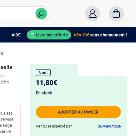
AIDE
Livraison offerte
dès 19€
sans abonnement !
le
selle
Neuf
èce
11,80€
dèles
En stock
AJOUTER AU PANIER
icle est
 service
vidange
Vendu et expédié par :
SEMBoutique
vercle