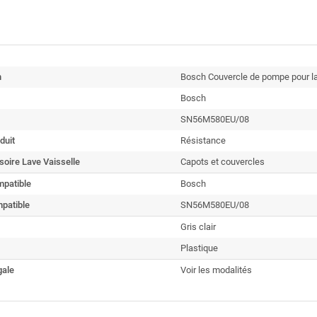
n
Bosch Couvercle de pompe pour la
Bosch
SN56M580EU/08
duit
Résistance
oire Lave Vaisselle
Capots et couvercles
patible
Bosch
patible
SN56M580EU/08
Gris clair
Plastique
gale
Voir les modalités