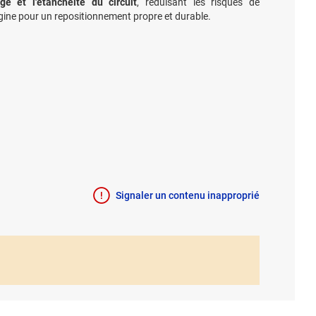
e et l'étanchéité du circuit
, réduisant les risques de
rigine pour un repositionnement propre et durable.
Signaler un contenu inapproprié