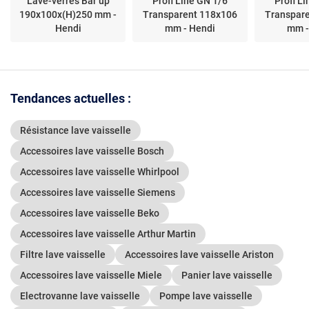
Lave-verres Bar up
Profi Line GN 1/6
Profi L
190x100x(H)250 mm -
Transparent 118x106
Transpar
Hendi
mm - Hendi
mm -
Tendances actuelles :
Résistance lave vaisselle
Accessoires lave vaisselle Bosch
Accessoires lave vaisselle Whirlpool
Accessoires lave vaisselle Siemens
Accessoires lave vaisselle Beko
Accessoires lave vaisselle Arthur Martin
Filtre lave vaisselle
Accessoires lave vaisselle Ariston
Accessoires lave vaisselle Miele
Panier lave vaisselle
Electrovanne lave vaisselle
Pompe lave vaisselle