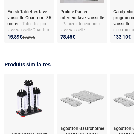
Finish Tablettes lave-
Proline Panier
Candy Modu
vaisselle Quantum - 36
inférieur lave-vaisselle
programmé
unités
- Tablettes pour
- Panier inférieur pour
vaisselle
-
lave-vaisselle Quantum
lave-vaisselle -
électroniqu
- Action tout-en-un -
Compatible Proline
vaisselle - 
Nouveau prix :
Réduction de :
15,89€
78,45€
133,10€
Ancien prix :
17,99€
Pouvoir dégraissant -
34420449,
contrôle
Brillance et protection
WQP129240K,
préprogra
verre - Dissolution
FDP12648SL
référence 
rapide
compatibl
Produits similaires
Candy CF3
CDPN2D3
Egouttoir Gastronorme
Egouttoir