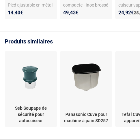
Pied ajustable en métal
compacte - Inox brossé
cuiseur va
- Finition inox -
- 145 W - Cuve
riz/pâtes -
Nouveau p
Réduction
14,40€
49,43€
24,92€
Anc
25
Compatible modèles
céramique amovible - 3
C0800402 
Smeg sélectionnés
niveaux de cuisson
Produits similaires
Seb Soupape de
sécurité pour
Panasonic Cuve pour
Tefal Cu
autocuiseur
machine à pain SD257
apparei