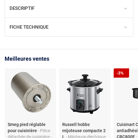
DESCRIPTIF
FICHE TECHNIQUE
Meilleures ventes
-3%
Smeg pied réglable
Russell hobbs
Cuisinart 
pour cuisinière
- Pièce
mijoteuse compacte 2
antiadhés
détachée de cuisinière -
L
- Mijoteuse électrique
CRC800E
-