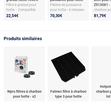
Filtre à graisse pour
Platine de puissance
Z5135X1 -
hotte – Compatible
pour hotte - 4 vitesses -
charbon po
Scholtes HI439I –
Carte électronique de
Charbon ac
22,54€
70,30€
81,79€
Matériau aluminium –
remplacement - Réf.
recyclage 
Accessoire d’extraction
VTC 301550 -
Z5135X1 -
Compatible modèles
hottes Nef
Falmec sélectionnés
Produits similaires
Hotpoin
Wpro filtres à charbon
Falmec filtre à charbon
charbon p
pour hotte - x2
type 3 pour hotte
lot