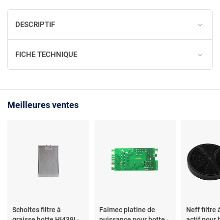
DESCRIPTIF
FICHE TECHNIQUE
Meilleures ventes
Scholtes filtre à
Falmec platine de
Neff filtre
graisse hotte HI439I
-
puissance pour hotte
-
actif pour 