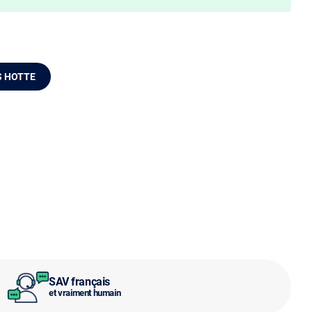
S HOTTE
SAV français
et vraiment humain