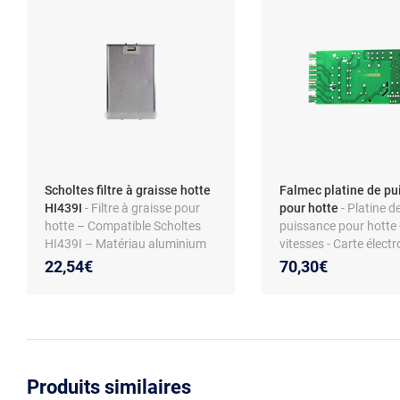
Scholtes filtre à graisse hotte
Falmec platine de pu
HI439I
- Filtre à graisse pour
pour hotte
- Platine d
hotte – Compatible Scholtes
puissance pour hotte 
HI439I – Matériau aluminium
vitesses - Carte élect
– Accessoire d’extraction
remplacement - Réf. 
22,54€
70,30€
301550 - Compatible
Falmec sélectionnés
Produits similaires