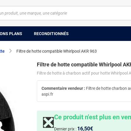
ONS PLANS
RECONDITIONNÉS
tte
Filtre de hotte compatible Whirlpool AKR 963
Filtre de hotte compatible Whirlpool AK
Filtre de hotte à charbon actif pour hotte Whirlpoo
Commentaire vendeur :
Filtre de hotte charbon a
aspi.fr
Ce produit n'est plus en ve
❎
16,50€
Dernier prix :