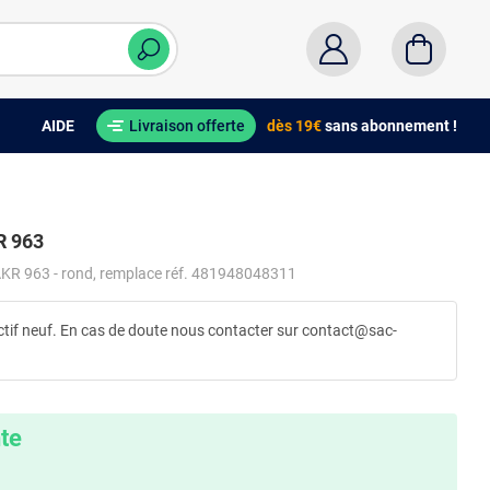
AIDE
Livraison offerte
dès 19€
sans abonnement !
R 963
l AKR 963 - rond, remplace réf. 481948048311
ctif neuf. En cas de doute nous contacter sur contact@sac-
nte