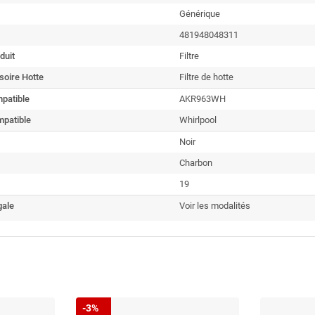
Générique
481948048311
duit
Filtre
soire Hotte
Filtre de hotte
patible
AKR963WH
patible
Whirlpool
Noir
Charbon
19
gale
Voir les modalités
-3%