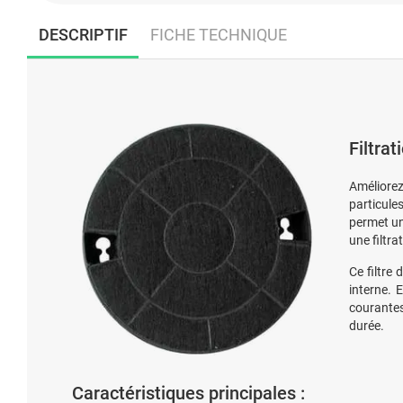
DESCRIPTIF
FICHE TECHNIQUE
Filtra
Améliorez
particules
permet un
une filtra
Ce filtre
interne. 
courantes
durée.
Caractéristiques principales :