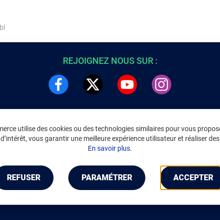
bl
REJOIGNEZ NOUS SUR :
rce utilise des cookies ou des technologies similaires pour vous propose
DRE
INFORMATIONS LÉGALES
’intérêt, vous garantir une meilleure expérience utilisateur et réaliser des 
C
Environnement
En savoir plus.
CGV
/
CGU Marketplace
Données personnelles
/
Cookies
Gérer mes cookies
REFUSER
PARAMÉTRER
ACCEPTER
Mentions légales
Accessibilité : non conforme
Notice d'accessibilité