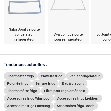
Saba Joint de porte
congélateur
Aya Joint de porte
Lg Joint 
réfrigérateur
pour réfrigérateur
cong
Tendances actuelles :
Thermostat frigo
Clayette frigo
Panier congélateur
Poignée frigo
Serrure frigo
Bac à glaçons
Thermomètre frigo
Filtre pour frigo américain
Accessoires frigo Whirlpool
Accessoires frigo Liebherr
Accessoires frigo Samsung
Accessoires frigo Bosch