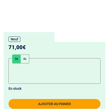
Neuf
71,00€
3x
4x
En stock
AJOUTER AU PANIER