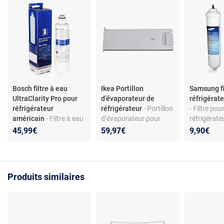
Bosch filtre à eau
Ikea Portillon
Samsung fi
UltraClarity Pro pour
d’évaporateur de
réfrigérat
réfrigérateur
réfrigérateur
- Portillon
- Filtre pou
américain
- Filtre à eau
d’évaporateur pour
réfrigérate
Ultra Clarity Pro pour
réfrigérateur - Plastique
- Cartouche
45,99€
59,97€
9,90€
réfrigérateurs
- Compatible modèles
Réduction 
américains Bosch -
Ikea - Réf.
impuretés 
Compatibilité variée
481244069384
distributeu
glaçons et 
Produits similaires