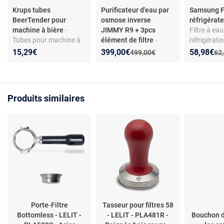
Krups tubes
Purificateur d'eau par
Samsung Fi
BeerTender pour
osmose inverse
réfrigérat
machine à bière
-
JIMMY R9 + 3pcs
Filtre à ea
Tubes pour machine à
élément de filtre
-
réfrigérate
bière BeerTender -
Purificateur d'eau par
- Charbon a
Nouveau prix :
Réduction de :
Nouveau p
Réduction
15,29€
399,00€
58,98€
Ancien prix :
Anc
499,00€
62
compatibles Krups -
osmose inverse JIMMY
Compatibl
matériau plastique -
R9 + 3pcs élément de
Réduit imp
hygiène et tirage fluide
filtre(Q2S-Sr / RO-2.0S
chlore
/ M2S)
Produits similaires
Porte-Filtre
Tasseur pour filtres 58
Bottomless - LELIT -
- LELIT - PLA481R -
Bouchon de