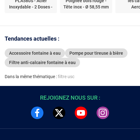
PLA580S - Acier
Poignée bois rouge -
les ca
Inoxydable - 2 Doses -
Tête inox - Ø 58,55 mm
Aer
Poignée Classique
Tendances actuelles :
Accessoire fontaine à eau
Pompe pour tireuse à bière
Filtre anti-calcaire fontaine à eau
Dans la même thématique :
filtre usc
REJOIGNEZ NOUS SUR :