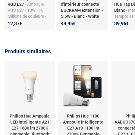
RGB E27
- Ampoule
d'intérieur connecté
Hue Tap Di
RGB E27 - 10W - 16
BUCKRAM extension -
Blanc
- Int
millions de couleurs -
5.5W - Blanc - White
Temporisé 
Télécommande -
Ambiance -
Interrupte
12,37€
44,95€
39,96€
Intensité réglable -
Télécommande Hue
commutateu
Portée 5m
incluse
- White
Blanc - 230
Ambiance BUCKRAM
Compatible 
Spot 1x5.5W extension
HUE
Produits similaires
- Blanc (télécommande
non incluse) - Nécessite
le pont de connexion
Philips Hue
Philips Hue Ampoule
Philips Hue 1100
Phil
LED intelligente A21
Ampoule intelligente
AABUO370
E27 1600 lm 2700K
E27 A19 1100 lm
connect
dimmable Bluetooth
2700K Dimmable
E27 110