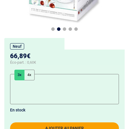
Neuf
66,89€
Éco-part. :
0,60€
3x
4x
En stock
AJOUTER AU PANIER