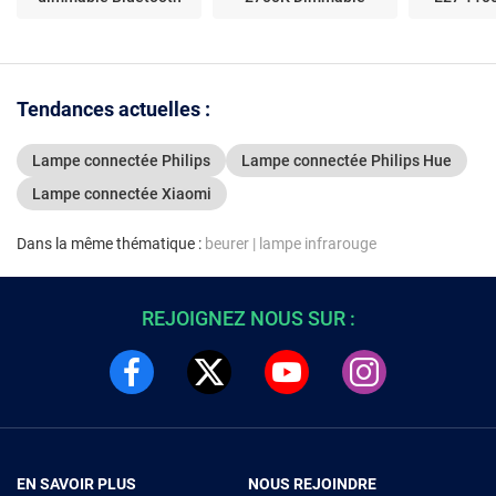
Bluetooth/Zigbee
Pac
Tendances actuelles :
Lampe connectée Philips
Lampe connectée Philips Hue
Lampe connectée Xiaomi
Dans la même thématique :
beurer
|
lampe infrarouge
REJOIGNEZ NOUS SUR :
EN SAVOIR PLUS
NOUS REJOINDRE