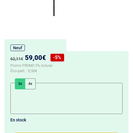
Neuf
Nouveau prix :
59,00€
-5%
Ancien prix :
62,11€
Réduction de :
Promo PROMO 5% incluse
Éco-part. :
0,50€
3x
4x
En stock