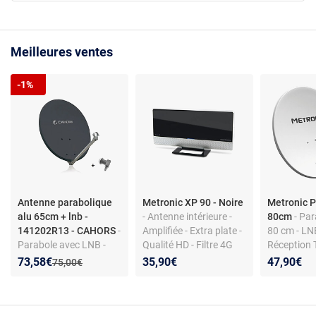
Meilleures ventes
-1%
Antenne parabolique
Metronic XP 90 - Noire
Metronic 
alu 65cm + lnb -
- Antenne intérieure -
80cm
- Par
141202R13 - CAHORS
-
Amplifiée - Extra plate -
80 cm - LNB
Parabole avec LNB -
Qualité HD - Filtre 4G
Réception 
Aluminium - 65 cm -
intégré
Nouveau prix :
Réduction de :
73,58€
35,90€
47,90€
Ancien prix :
75,00€
Gain 36,3 dB - Fixation
sur mât