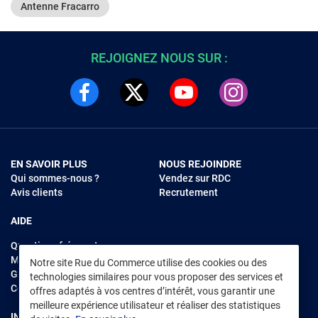
Antenne Fracarro
REJOIGNEZ NOUS SUR :
EN SAVOIR PLUS
NOUS REJOINDRE
Qui sommes-nous ?
Vendez sur RDC
Avis clients
Recrutement
AIDE
Questions fréquentes
Modes de règlements
Notre site Rue du Commerce utilise des cookies ou des
Garantie et retours
technologies similaires pour vous proposer des services et
Contacter Rue du Commerce
offres adaptés à vos centres d’intérêt, vous garantir une
meilleure expérience utilisateur et réaliser des statistiques
INFORMATIONS LÉGALES
RENDEZ-VOUS SUR L'APP