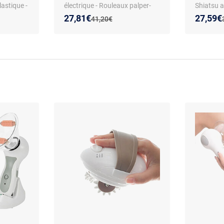
lastique -
électrique - Rouleaux palper-
Shiatsu a
rouler - 3 programmes -
Infraroug
Nouveau prix :
Réduction de :
Nouveau
Réducti
27,81€
27,59€
Ancien prix :
41,20€
Rechargeable - Sans fonction
- Utilisa
chauffante - Pour le corps