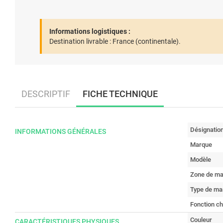
Informations logistiques :
Destination livrable :
France (continentale).
DESCRIPTIF
FICHE TECHNIQUE
Désignatio
INFORMATIONS GÉNÉRALES
Marque
Modèle
Zone de ma
Type de m
Fonction c
Couleur
CARACTÉRISTIQUES PHYSIQUES