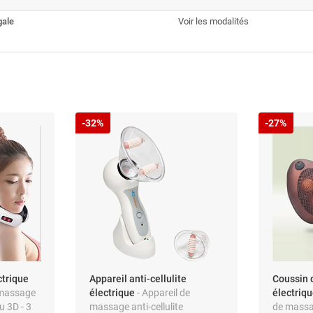
gale
Voir les modalités
-32%
-27%
ctrique
Appareil anti-cellulite
Coussin
 massage
électrique
- Appareil de
électriq
u 3D - 3
massage anti-cellulite
de massag