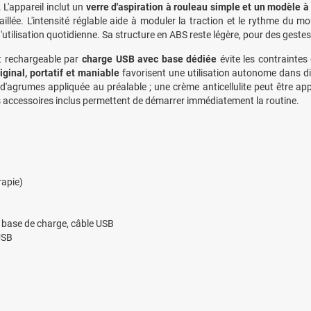
 L'appareil inclut un
verre d'aspiration à rouleau simple et un modèle à
aillée. L'intensité réglable aide à moduler la traction et le rythme d
utilisation quotidienne. Sa structure en ABS reste légère, pour des gestes
t rechargeable par
charge USB avec base dédiée
évite les contraintes
iginal, portatif et maniable
favorisent une utilisation autonome dans diff
 d'agrumes appliquée au préalable ; une crème anticellulite peut être app
s accessoires inclus permettent de démarrer immédiatement la routine.
rapie)
), base de charge, câble USB
USB