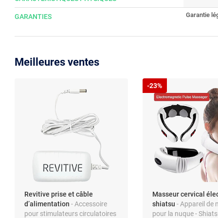
Garantie lé
GARANTIES
Meilleures ventes
-23%
Revitive prise et câble
Masseur cervical éle
d’alimentation
- Accessoire
shiatsu
- Appareil de
pour stimulateurs circulatoires
pour la nuque - Shiats