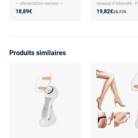
— alimentation secteur —
niveaux d’intensité - P
compatible Revitive — couleur
Sans chaleur
Nouveau prix :
Réduction de :
18,89€
19,82€
Ancien prix :
25,77€
blanche — matériau plastique
Produits similaires