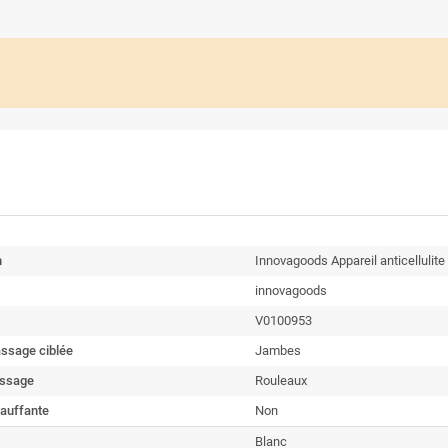
n
Innovagoods Appareil anticellulite
innovagoods
V0100953
ssage ciblée
Jambes
assage
Rouleaux
hauffante
Non
Blanc