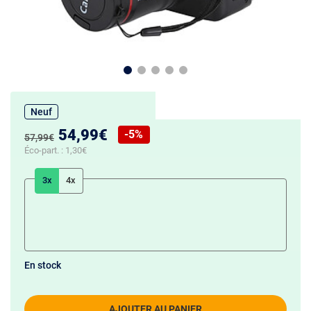
Neuf
Nouveau prix :
54,99€
-5%
Ancien prix :
57,99€
Réduction de :
Éco-part. :
1,30€
3x
4x
En stock
AJOUTER AU PANIER