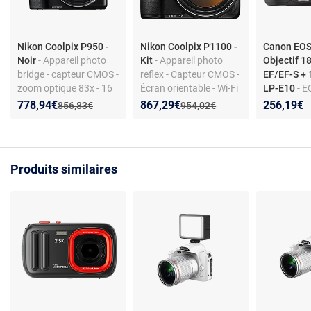
Nikon Coolpix P950 -
Nikon Coolpix P1100 -
Canon EOS
Noir
- Appareil photo
Kit
- Appareil photo
Objectif 
bridge - capteur CMOS -
reflex - Capteur CMOS -
EF/EF-S + 
zoom optique 83x - 16
Écran orientable - Wi-Fi
LP-E10
- 
Mp - vidéo 4K - Wi-Fi
- Stabilisation d'image
18-55+10
Nouveau prix :
Réduction de :
Nouveau prix :
Réduction de :
778,94€
867,29€
256,19€
Ancien prix :
Ancien prix :
856,83€
954,02€
DFIN
Produits similaires