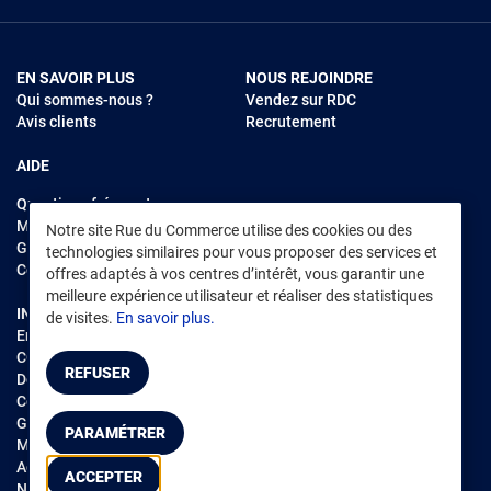
EN SAVOIR PLUS
NOUS REJOINDRE
Qui sommes-nous ?
Vendez sur RDC
Avis clients
Recrutement
AIDE
Questions fréquentes
Modes de règlements
Notre site Rue du Commerce utilise des cookies ou des
Garantie et retours
technologies similaires pour vous proposer des services et
Contacter Rue du Commerce
offres adaptés à vos centres d’intérêt, vous garantir une
meilleure expérience utilisateur et réaliser des statistiques
INFORMATIONS LÉGALES
RENDEZ-VOUS SUR L'APP
de visites.
En savoir plus.
Environnement
CGV
/
CGU Marketplace
REFUSER
Données personnelles
/
Cookies
Gérer mes cookies
PARAMÉTRER
Mentions légales
Accessibilité : non conforme
ACCEPTER
Notice d'accessibilité