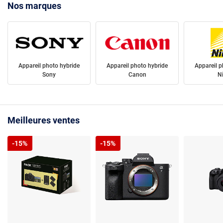
Nos marques
Appareil photo hybride
Appareil photo hybride
Appareil p
Sony
Canon
N
Meilleures ventes
-15%
-15%