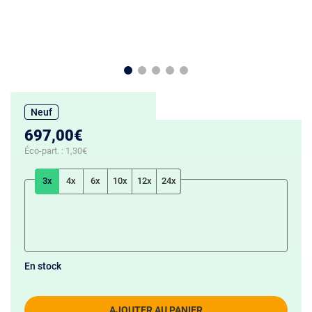
Neuf
697,00€
Éco-part. :
1,30€
3x
4x
6x
10x
12x
24x
En stock
AJOUTER AU PANIER