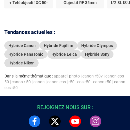
+ Téléobjectif XC 50-
Objectif RF 35mm
f/2.8L IS 
230mm f/4.5-6.7 OIS II
f/1.4L VCM
200mm f/
Tendances actuelles :
Hybride Canon
Hybride Fujifilm
Hybride Olympus
Hybride Panasonic
Hybride Leica
Hybride Sony
Hybride Nikon
Dans la même thématique :
appareil photo
|
canon r50v
|
canon eos
50
|
canon r 50
|
canon
|
canon eos
|
r50
|
eos r50
|
canon r50
|
canon
eos r50
REJOIGNEZ NOUS SUR :