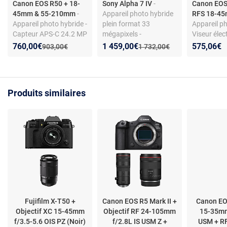
Canon EOS R50 + 18-
Sony Alpha 7 IV
-
Canon EOS
45mm & 55-210mm
-
Appareil photo hybride
RFS 18-4
Appareil photo hybride -
plein format 33
Appareil ph
Capteur APS-C 24.2 MP
mégapixels -
Viseur élec
- Vidéo 4K - Double
Stabilisation 5 axes - AF
Compact
Nouveau prix :
Réduction de :
Nouveau prix :
Réduction de :
760,00€
1 459,00€
575,06€
Ancien prix :
Ancien prix :
903,00€
1 732,00€
objectif - Wi-Fi intégré
94% - Ecran 3" tactile
orientable - Viseur
OLED - Vidéo 4K 10 bits
4:2:2 - Wi-
Produits similaires
Fi/Bluetooth/NFC
(boîtier nu)
Fujifilm X-T50 +
Canon EOS R5 Mark II +
Canon EOS
Objectif XC 15-45mm
Objectif RF 24-105mm
15-35mm
f/3.5-5.6 OIS PZ (Noir)
f/2.8L IS USM Z +
USM + R