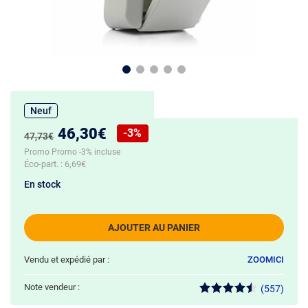
Neuf
Nouveau prix :
46,30€
-3%
Ancien prix :
47,73€
Réduction de :
Promo Promo -3% incluse
Éco-part. :
6,69€
En stock
AJOUTER AU PANIER
Vendu et expédié par :
ZOOMICI
Note vendeur :
(557)