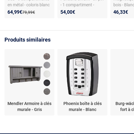
en métal - coloris blanc
- 1 compartiment -
bois - Blan
couleur blanche
15,8 x 15,8
Nouveau prix :
Réduction de :
64,99€
54,00€
46,33€
Ancien prix :
79,99€
Produits similaires
Mendler Armoire à clés
Phoenix boîte à clés
Burg-wäch
murale - Gris
murale - Blanc
fort à c