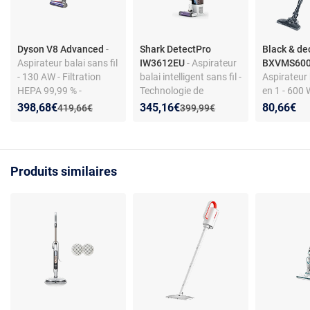
Dyson V8 Advanced
-
Shark DetectPro
Black & de
Aspirateur balai sans fil
IW3612EU
- Aspirateur
BXVMS600E
- 130 AW - Filtration
balai intelligent sans fil -
Aspirateur b
HEPA 99,99 % -
Technologie de
en 1 - 600 W
Autonomie jusqu’à 40
détection avancée -
HEPA - Cyc
Nouveau prix :
Réduction de :
Nouveau prix :
Réduction de :
398,68€
345,16€
80,66€
Ancien prix :
Ancien prix :
419,66€
399,99€
min - Brosse Motorbar -
Brosse rotative
Tube télesc
2 modes de puissance -
QuadClean
Cordon 6 m
Station murale
à main inté
Produits similaires