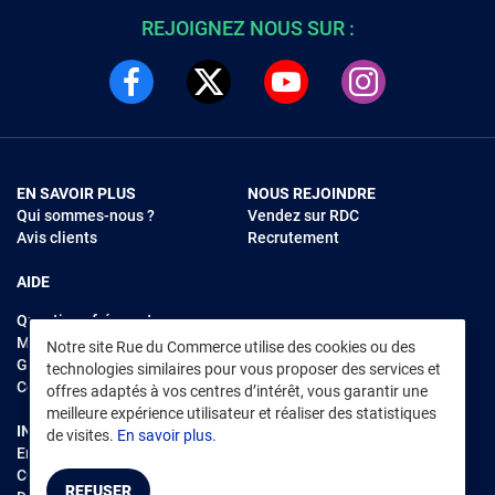
REJOIGNEZ NOUS SUR :
EN SAVOIR PLUS
NOUS REJOINDRE
Qui sommes-nous ?
Vendez sur RDC
Avis clients
Recrutement
AIDE
Questions fréquentes
Modes de règlements
Notre site Rue du Commerce utilise des cookies ou des
Garantie et retours
technologies similaires pour vous proposer des services et
Contacter Rue du Commerce
offres adaptés à vos centres d’intérêt, vous garantir une
meilleure expérience utilisateur et réaliser des statistiques
INFORMATIONS LÉGALES
RENDEZ-VOUS SUR L'APP
de visites.
En savoir plus.
Environnement
CGV
/
CGU Marketplace
REFUSER