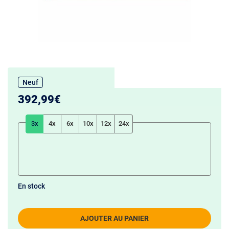
Neuf
392,99€
3x
4x
6x
10x
12x
24x
En stock
AJOUTER AU PANIER