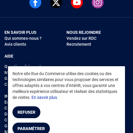
EN SAVOIR PLUS
NOUS REJOINDRE
Qui sommes-nous ?
Vendez sur RDC
Avis clients
Recrutement
AIDE
Questions fréquentes
Modes de règlements
Notre site Rue du Commerce utilise des cookies ou des
Garantie et retours
technologies similaires pour vous proposer des services et
Contacter Rue du Commerce
offres adaptés à vos centres d’intérêt, vous garantir une
meilleure expérience utilisateur et réaliser des statistiques
INFORMATIONS LÉGALES
RENDEZ-VOUS SUR L'APP
de visites.
En savoir plus.
Environnement
CGV
/
CGU Marketplace
REFUSER
Données personnelles
/
Cookies
Gérer mes cookies
PARAMÉTRER
Mentions légales