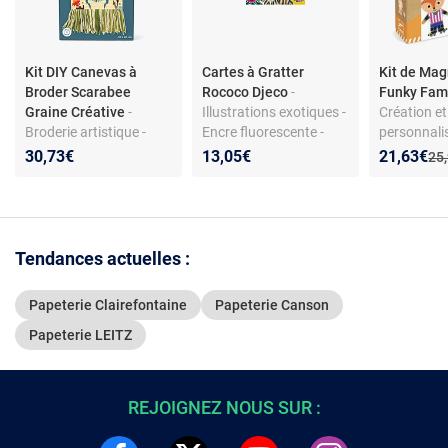
Kit DIY Canevas à
Cartes à Gratter
Kit de Mag
Broder Scarabee
Rococo Djeco
-
Funky Fam
Graine Créative
-
Illustrations exotiques -
Création et
Broderie artistique -
Encre fluorescente -
personnalis
Canevas imprimé -
Activité artistique pour
Activité lud
Nouveau p
Réduction
30,73€
13,05€
21,63€
Anc
25
Créativité et décoration
enfants
Stimule im
murale
Tendances actuelles :
Papeterie Clairefontaine
Papeterie Canson
Papeterie LEITZ
REJOIGNEZ NOUS SUR :