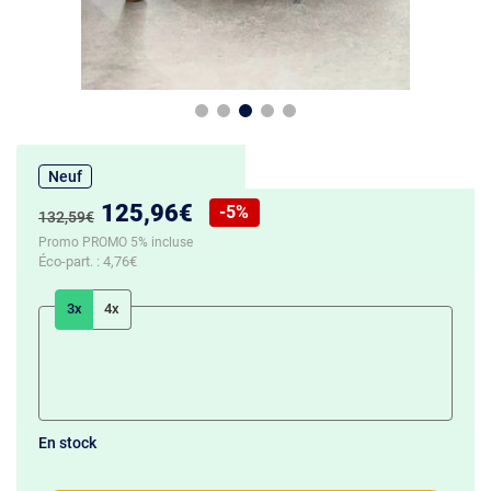
Neuf
Nouveau prix :
125,96€
-5%
Ancien prix :
132,59€
Réduction de :
Promo PROMO 5% incluse
Éco-part. :
4,76€
3x
4x
En stock