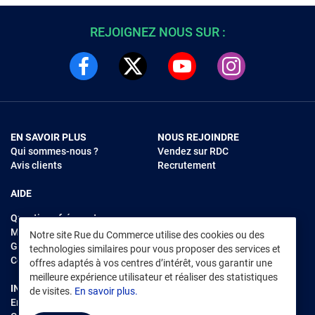
REJOIGNEZ NOUS SUR :
EN SAVOIR PLUS
NOUS REJOINDRE
Qui sommes-nous ?
Vendez sur RDC
Avis clients
Recrutement
AIDE
Questions fréquentes
Modes de règlements
Notre site Rue du Commerce utilise des cookies ou des
Garantie et retours
technologies similaires pour vous proposer des services et
Contacter Rue du Commerce
offres adaptés à vos centres d’intérêt, vous garantir une
meilleure expérience utilisateur et réaliser des statistiques
INFORMATIONS LÉGALES
RENDEZ-VOUS SUR L'APP
de visites.
En savoir plus.
Environnement