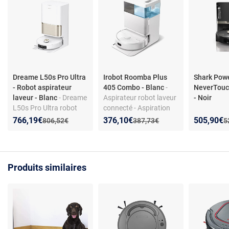
Dreame L50s Pro Ultra
Irobot Roomba Plus
Shark Pow
- Robot aspirateur
405 Combo - Blanc
-
NeverTouch
laveur - Blanc
- Dreame
Aspirateur robot laveur
- Noir
L50s Pro Ultra robot
connecté - Aspiration
aspirateur laveur blanc
7000 Pa - HEPA 11 95%
Nouveau prix :
Réduction de :
Nouveau prix :
Réduction de :
Nouveau p
Réduction
766,19€
376,10€
505,90€
Ancien prix :
Ancien prix :
A
806,52€
387,73€
5
avec station
- Autonomie 1h45 -
d’autovidage, capacité
Station de charge au
250 ml, 75 dB et 5200
sol - Contrôle via app
mAh
Produits similaires