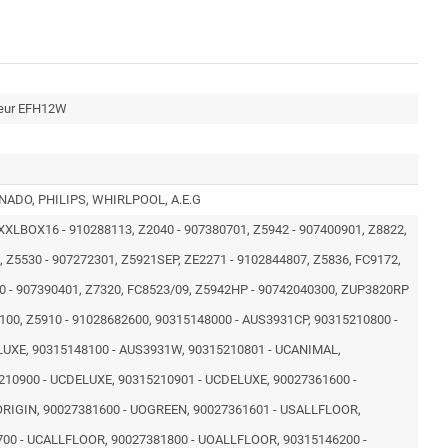
ateur EFH12W
ADO, PHILIPS, WHIRLPOOL, A.E.G
LBOX16 - 910288113, Z2040 - 907380701, Z5942 - 907400901, Z8822,
, Z5530 - 907272301, Z5921SEP, ZE2271 - 9102844807, Z5836, FC9172,
40 - 907390401, Z7320, FC8523/09, Z5942HP - 90742040300, ZUP3820RP
100, Z5910 - 91028682600, 90315148000 - AUS3931CP, 90315210800 -
UXE, 90315148100 - AUS3931W, 90315210801 - UCANIMAL,
210900 - UCDELUXE, 90315210901 - UCDELUXE, 90027361600 -
RIGIN, 90027381600 - UOGREEN, 90027361601 - USALLFLOOR,
700 - UCALLFLOOR, 90027381800 - UOALLFLOOR, 90315146200 -