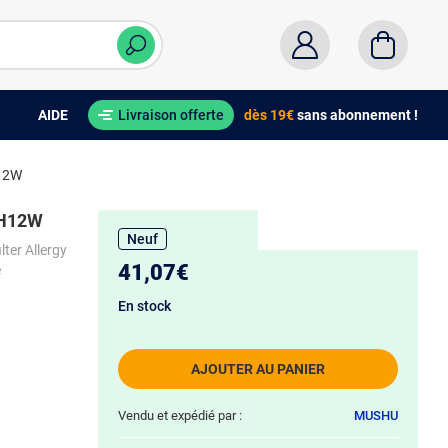
AIDE
Livraison offerte
dès 19€
sans abonnement !
H12W
EFH12W
Neuf
lter Allergy
41,07€
e
En stock
AJOUTER AU PANIER
Vendu et expédié par :
MUSHU