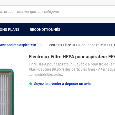
ONS PLANS
RECONDITIONNÉS
Accessoires aspirateur
Electrolux Filtre HEPA pour aspirateur EF
Electrolux Filtre HEPA pour aspirateur 
Filtre HEPA pour aspirateur - Lavable à l’eau froide - s-fi
Plus - Capture 99,95 % des particules fines - Alternativ
compatible Electrolux
Soyez le premier à déposer un avis !