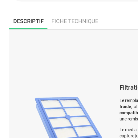
DESCRIPTIF
FICHE TECHNIQUE
Filtra
Le rempla
froide
, o
compatibl
une remis
Le média f
capture j