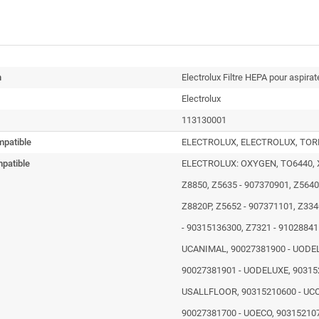
n
Electrolux Filtre HEPA pour aspir
Electrolux
113130001
patible
ELECTROLUX, ELECTROLUX, TORN
patible
ELECTROLUX: OXYGEN, TO6440, XX
Z8850, Z5635 - 907370901, Z5640
Z8820P, Z5652 - 907371101, Z33
- 90315136300, Z7321 - 91028841
UCANIMAL, 90027381900 - UODEL
90027381901 - UODELUXE, 90315
USALLFLOOR, 90315210600 - UCO
90027381700 - UOECO, 90315210