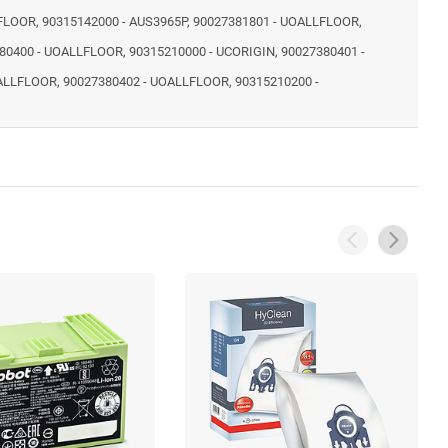
FLOOR, 90315142000 - AUS3965P, 90027381801 - UOALLFLOOR,
80400 - UOALLFLOOR, 90315210000 - UCORIGIN, 90027380401 -
LLFLOOR, 90027380402 - UOALLFLOOR, 90315210200 -