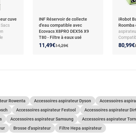
teur cuve
INF Réservoir de collecte
iRobot B
- Sacs
d'eau compatible avec
Roomba 
en
Ecovacs X8PRO DEX56 X9
aspirateu
le
T80 - Filtre à eaux usé
Compatib
2 -
Nouveau prix :
Réduction de :
Nouveau
Réducti
11,49€
80,99€
Ancien prix :
14,29€
èles
4053,
ateur Rowenta
Accessoires aspirateur Dyson
Accessoires aspi
osch
Accessoires aspirateur Festool
Accessoires aspirateur Dirt
s
Accessoires aspirateur Samsung
Accessoires aspirateur Tor
eur
Brosse d'aspirateur
Filtre Hepa aspirateur