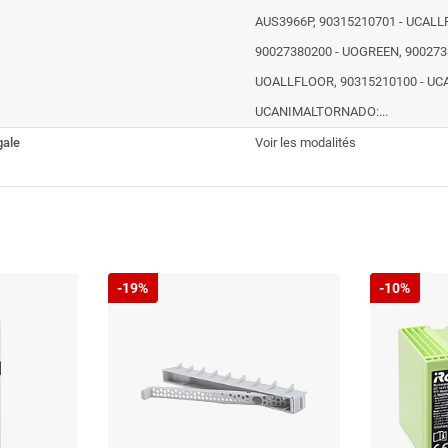
AUS3966P, 90315210701 - UCALL
90027380200 - UOGREEN, 900273
UOALLFLOOR, 90315210100 - UCA
UCANIMALTORNADO:...
gale
Voir les modalités
-19%
-10%