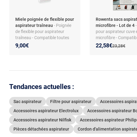
Miele poignée de flexible pour
Rowenta sacs aspira
aspirateur traîneau
- Poignée
microfibre - Lot de 4
de flexible pour aspirateur
pour aspirateur cuve 
traîneau - Compatible toutes
microfibre - Compatib
séries Miele - Matière plastique
ZR8001 - Filtration H1
Nouveau prix :
Réduction de :
9,00€
22,58€
Ancien prix :
23,28€
- Installation simple
Pièces d’origine - Mod
RU5053, TQ5053, RU
RU4022
Tendances actuelles :
Sac aspirateur
Filtre pour aspirateur
Accessoires aspir
Accessoires aspirateur Electrolux
Accessoires aspirateur B
Accessoires aspirateur Nilfisk
Accessoires aspirateur Philip
Pièces détachées aspirateur
Cordon d'alimentation aspirat