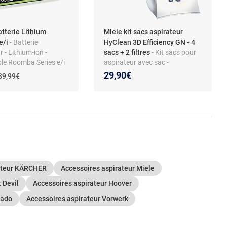
atterie Lithium
Miele kit sacs aspirateur
e/i
- Batterie
HyClean 3D Efficiency GN - 4
r - Lithium-ion -
sacs + 2 filtres
- Kit sacs pour
le Roomba Series e/i
aspirateur avec sac -
Microfibre HyClean 3D
 prix :
on de :
29,90€
Ancien prix :
89,99€
Efficiency - Filtration 9 niveaux
- Fermeture hermétique - Filtres
entrée et moteur inclus
rateur KÄRCHER
Accessoires aspirateur Miele
 Devil
Accessoires aspirateur Hoover
nado
Accessoires aspirateur Vorwerk