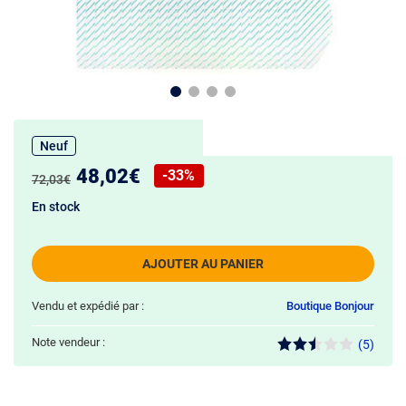
Neuf
Nouveau prix :
48,02€
-33%
Ancien prix :
72,03€
Réduction de :
En stock
AJOUTER AU PANIER
Vendu et expédié par :
Boutique Bonjour
Note vendeur :
(5)