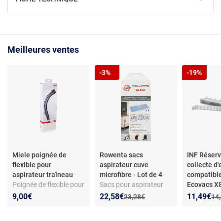
Meilleures ventes
-3%
-19%
Miele poignée de
Rowenta sacs
INF Réserv
flexible pour
aspirateur cuve
collecte d
aspirateur traîneau
-
microfibre - Lot de 4
-
compatibl
Poignée de flexible pour
Sacs pour aspirateur
Ecovacs 
aspirateur traîneau -
cuve en microfibre -
X9 T80 - Fi
Nouveau prix :
Réduction de :
Nouveau p
Réduction
9,00€
22,58€
11,49€
Ancien prix :
Anc
23,28€
14
Compatible toutes
Compatible ZR8001 -
usé
séries Miele - Matière
Filtration H12 - Pièces