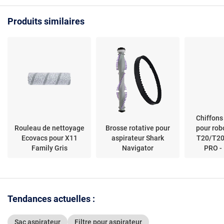
plastique - Installation
d’origine - Modèles
simple
RU5053, TQ5053,
Produits similaires
RU4053, RU4022
Chiffons
Rouleau de nettoyage
Brosse rotative pour
pour rob
Ecovacs pour X11
aspirateur Shark
T20/T2
Family Gris
Navigator
PRO - 
Tendances actuelles :
Sac aspirateur
Filtre pour aspirateur