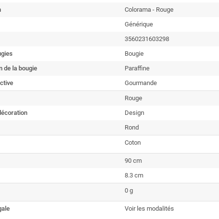
n
Colorama - Rouge
Générique
3560231603298
ugies
Bougie
 de la bougie
Paraffine
ctive
Gourmande
Rouge
 décoration
Design
Rond
Coton
90 cm
8.3 cm
0 g
gale
Voir les modalités