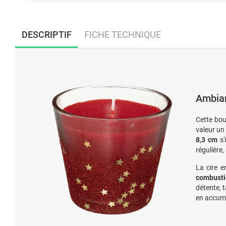
DESCRIPTIF
FICHE TECHNIQUE
Ambian
Cette bou
valeur u
8,3 cm
s'
régulière,
La cire e
combusti
détente, 
en accumu