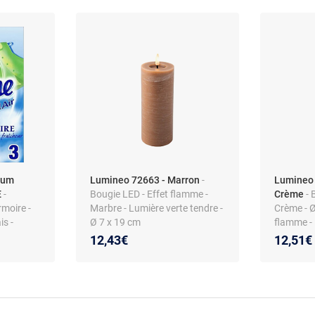
fum
Lumineo 72663 - Marron
-
Lumineo 
E
-
Bougie LED - Effet flamme -
Crème
- 
moire -
Marbre - Lumière verte tendre -
Crème - Ø
is -
Ø 7 x 19 cm
flamme - 
(AAA)
12,43€
12,51€