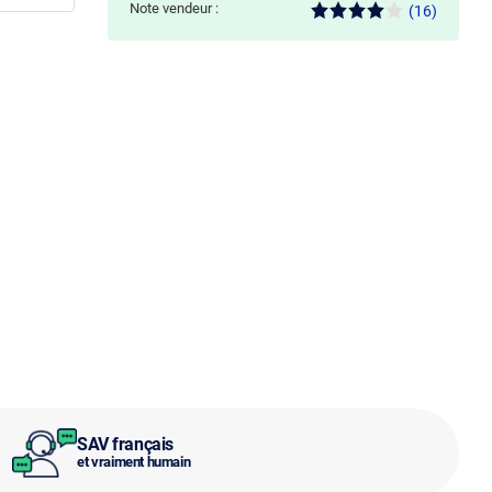
Note vendeur :
(16)
SAV français
et vraiment humain