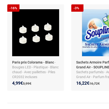
-16%
-3%
Paris prix Colorama - Blanc
-
Sachets Armoire Par
Bougies LED - Plastique - Blanc
Grand Air - SOUPLIN
chaud - Avec paillettes - Piles
Sachets parfumés - Ar
CR2032 incluses
Grand Air - Parfum fra
Neutralisent odeurs
Nouveau prix :
Réduction de :
Nouveau prix :
Réduction de :
4,99€
16,22€
Ancien prix :
Ancien prix :
5,99€
16,72€