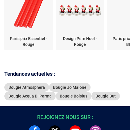
Paris prix Essentiel -
Design Père Noël -
Paris prix
Rouge
Rouge
B
Tendances actuelles :
Bougie Atmosphera
Bougie Jo Malone
Bougie Acqua Di Parma
Bougie Bolsius
Bougie But
REJOIGNEZ NOUS SUR :