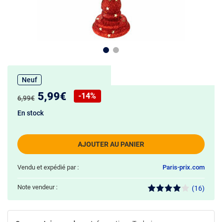
Neuf
Nouveau prix :
5,99€
-14%
Ancien prix :
6,99€
Réduction de :
En stock
AJOUTER AU PANIER
Vendu et expédié par :
Paris-prix.com
Note vendeur :
(16)