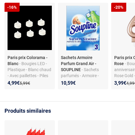
-16%
-20%
Paris prix Colorama -
Sachets Armoire
Paris prix 
Blanc
- Bougies LED -
Parfum Grand Air -
Rose
- Bou
Plastique - Blanc chaud
SOUPLINE
- Sachets
anniversaire
- Avec paillettes - Piles
parfumés - Armoire -
Rose Gold 
CR2032 incluses
Grand Air - Parfum frais
hauteur
Nouveau prix :
Réduction de :
Nouveau p
Réduction
4,99€
10,59€
3,99€
Ancien prix :
Anci
5,99€
4,99
- Neutralisent odeurs
Produits similaires