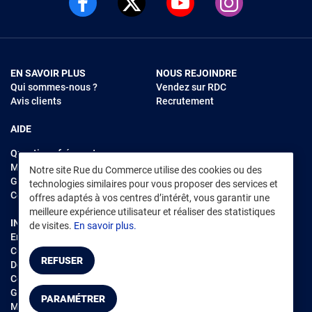
EN SAVOIR PLUS
NOUS REJOINDRE
Qui sommes-nous ?
Vendez sur RDC
Avis clients
Recrutement
AIDE
Questions fréquentes
Modes de règlements
Notre site Rue du Commerce utilise des cookies ou des
Garantie et retours
technologies similaires pour vous proposer des services et
Contacter Rue du Commerce
offres adaptés à vos centres d’intérêt, vous garantir une
meilleure expérience utilisateur et réaliser des statistiques
INFORMATIONS LÉGALES
RENDEZ-VOUS SUR L'APP
de visites.
En savoir plus.
Environnement
CGV
/
CGU Marketplace
REFUSER
Données personnelles
/
Cookies
Gérer mes cookies
PARAMÉTRER
Mentions légales