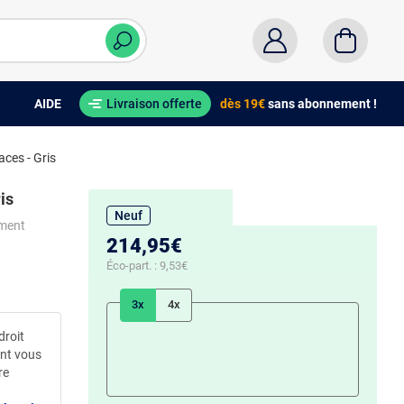
AIDE
Livraison offerte
dès 19€
sans abonnement !
ces - Gris
is
Neuf
ement
214,95€
Éco-part. :
9,53€
3x
4x
droit
ent vous
re