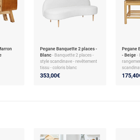
Marron
Pegane Banquette 2 places -
Pegane B
e
Blanc
- Banquette 2 places -
- Beige
-
style scandinave - revêtement
rangement
tissu - coloris blanc
scandinav
place
353,00€
175,40