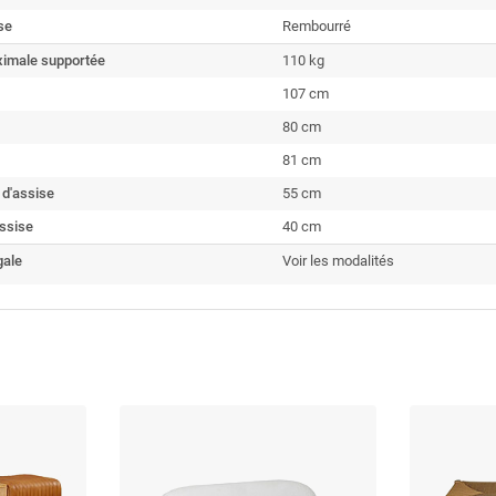
se
Rembourré
imale supportée
110 kg
107 cm
80 cm
81 cm
 d'assise
55 cm
ssise
40 cm
gale
Voir les modalités