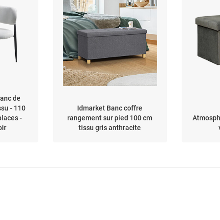
Banc de
ssu - 110
Idmarket Banc coffre
 places -
rangement sur pied 100 cm
Atmosph
oir
tissu gris anthracite