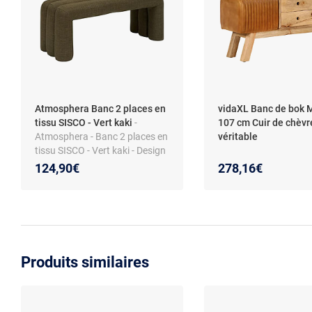
Atmosphera Banc 2 places en
vidaXL Banc de bok 
tissu SISCO - Vert kaki
-
107 cm Cuir de chèvr
Atmosphera - Banc 2 places en
véritable
tissu SISCO - Vert kaki - Design
124,90€
278,16€
Produits similaires