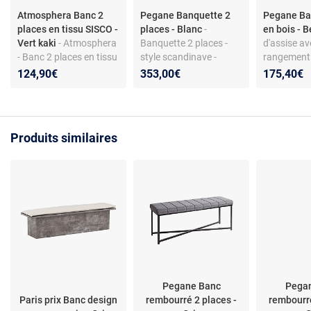
Atmosphera Banc 2
Pegane Banquette 2
Pegane Ba
places en tissu SISCO -
places - Blanc
-
en bois - 
Vert kaki
- Atmosphera
Banquette 2 places -
d'assise av
- Banc 2 places en tissu
style scandinave -
rangement -
SISCO - Vert kaki -
revêtement tissu -
scandinave
124,90€
353,00€
175,40€
Design
coloris blanc
rigide - 1 p
Produits similaires
Pegane Banc
Pega
Paris prix Banc design
rembourré 2 places -
rembourré