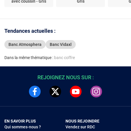
avec coussin - Gris
Gris
G
Tendances actuelles :
Banc Atmosphera
Banc Vidaxl
Dans la même thématique :
banc coffre
REJOIGNEZ NOUS SUR :
EN SAVOIR PLUS
NOUS REJOINDRE
Qui sommes-nous ?
Vendez sur RDC