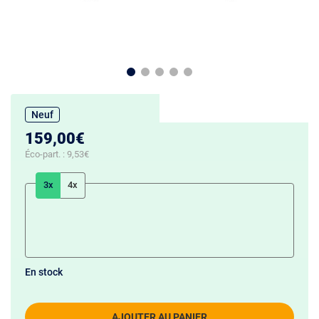
Neuf
159,00€
Éco-part. :
9,53€
3x
4x
En stock
AJOUTER AU PANIER