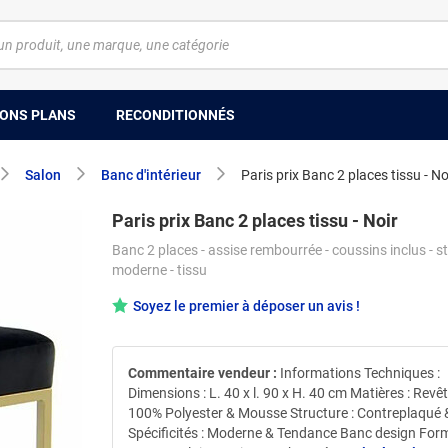
ONS PLANS
RECONDITIONNÉS
Salon
Banc d'intérieur
Paris prix Banc 2 places tissu - No
Paris prix Banc 2 places tissu - Noir
Banc 2 places - assise rembourrée - coussins inclus - st
moderne - tissu
Soyez le premier à déposer un avis !
Commentaire vendeur :
Informations Techniques :
Dimensions : L. 40 x l. 90 x H. 40 cm Matières : Revê
100% Polyester & Mousse Structure : Contreplaqué 
Spécificités : Moderne & Tendance Banc design For