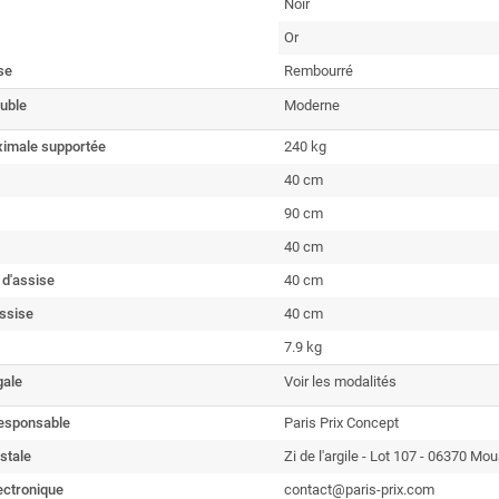
Noir
Or
se
Rembourré
uble
Moderne
imale supportée
240 kg
40 cm
90 cm
40 cm
 d'assise
40 cm
ssise
40 cm
7.9 kg
gale
Voir les modalités
esponsable
Paris Prix Concept
stale
Zi de l'argile - Lot 107 - 06370 Mo
ectronique
contact@paris-prix.com