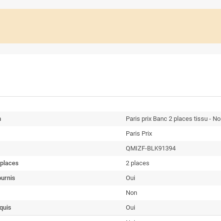
n
Paris prix Banc 2 places tissu - No
Paris Prix
QMIZF-BLK91394
places
2 places
ournis
Oui
Non
quis
Oui