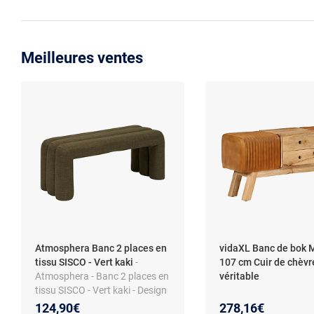
Meilleures ventes
Atmosphera Banc 2 places en
vidaXL Banc de bok 
tissu SISCO - Vert kaki
-
107 cm Cuir de chèvr
Atmosphera - Banc 2 places en
véritable
tissu SISCO - Vert kaki - Design
124,90€
278,16€