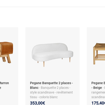
Marron
Pegane Banquette 2 places -
Pegane B
e
Blanc
- Banquette 2 places -
- Beige
-
style scandinave - revêtement
rangement
tissu - coloris blanc
scandinav
place
353,00€
175,40