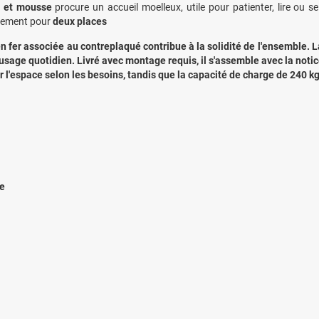
r et mousse
procure un accueil moelleux, utile pour patienter, lire ou
rement pour
deux places
en
fer associée au contreplaqué
contribue à la solidité de l'ensemble. L
usage quotidien. Livré avec
montage requis
, il s'assemble avec la noti
 l'espace selon les besoins, tandis que la
capacité de charge de 240 k
se