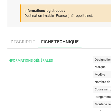
Informations logistiques :
Destination livrable :
France (métropolitaine).
DESCRIPTIF
FICHE TECHNIQUE
Désignatio
INFORMATIONS GÉNÉRALES
Marque
Modèle
Nombre de 
Coussins f
Rangement
Montage re