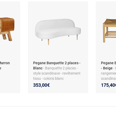
Marron
Pegane Banquette 2 places -
Pegane B
e
Blanc
- Banquette 2 places -
- Beige
-
style scandinave - revêtement
rangement
tissu - coloris blanc
scandinav
place
353,00€
175,40