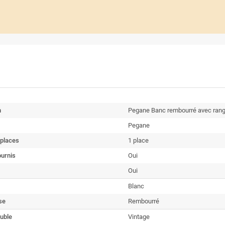
n
Pegane Banc rembourré avec rang
Pegane
places
1 place
ournis
Oui
Oui
Blanc
se
Rembourré
uble
Vintage