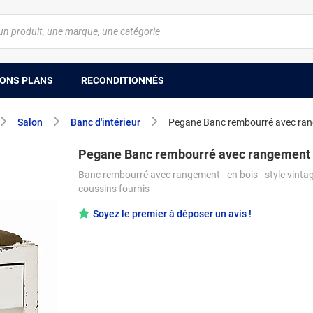
ONS PLANS
RECONDITIONNÉS
Salon
Banc d'intérieur
Pegane Banc rembourré avec ran
Pegane Banc rembourré avec rangement 
Banc rembourré avec rangement - en bois - style vintag
coussins fournis
Soyez le premier à déposer un avis !