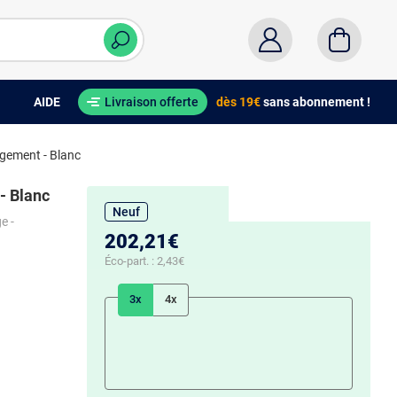
AIDE
Livraison offerte
dès 19€
sans abonnement !
gement - Blanc
- Blanc
Neuf
e -
202,21€
Éco-part. :
2,43€
3x
4x