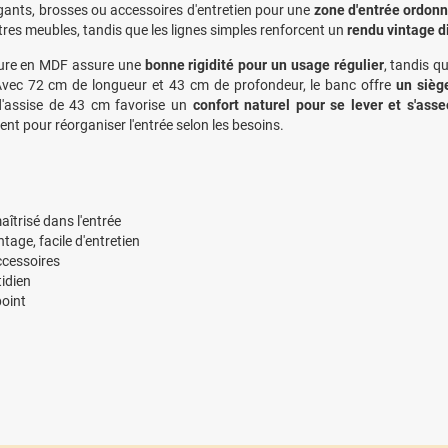
 gants, brosses ou accessoires d'entretien pour une
zone d'entrée ordonn
tres meubles, tandis que les lignes simples renforcent un
rendu vintage di
ture en MDF assure une
bonne rigidité pour un usage régulier
, tandis q
Avec 72 cm de longueur et 43 cm de profondeur, le banc offre
un sièg
d'assise de 43 cm favorise un
confort naturel pour se lever et s'asse
nt pour réorganiser l'entrée selon les besoins.
trisé dans l'entrée
tage, facile d'entretien
ccessoires
idien
point