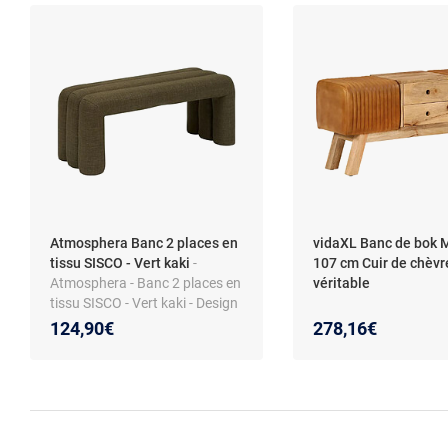
Atmosphera Banc 2 places en
vidaXL Banc de bok 
tissu SISCO - Vert kaki
-
107 cm Cuir de chèvr
Atmosphera - Banc 2 places en
véritable
tissu SISCO - Vert kaki - Design
124,90€
278,16€