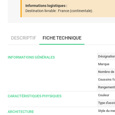
Informations logistiques :
Destination livrable :
France (continentale).
DESCRIPTIF
FICHE TECHNIQUE
Désignatio
INFORMATIONS GÉNÉRALES
Marque
Nombre de 
Coussins f
Rangement
Couleur
CARACTÉRISTIQUES PHYSIQUES
Type d'assi
Style du me
ARCHITECTURE