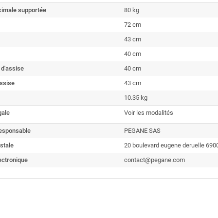
imale supportée
80 kg
72 cm
43 cm
40 cm
 d'assise
40 cm
ssise
43 cm
10.35 kg
gale
Voir les modalités
esponsable
PEGANE SAS
stale
20 boulevard eugene deruelle 690
ectronique
contact@pegane.com