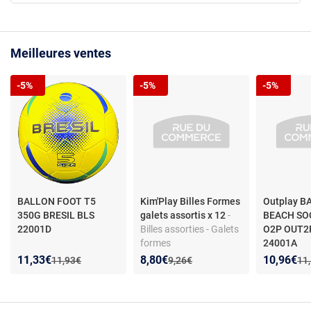
Meilleures ventes
-5%
-5%
-5%
BALLON FOOT T5
Kim'Play Billes Formes
Outplay 
350G BRESIL BLS
galets assortis x 12
-
BEACH SO
22001D
Billes assorties - Galets
O2P OUT2
formes
24001A
étoiles/coquillages/poi
Nouveau prix :
Réduction de :
Nouveau prix :
Réduction de :
Nouveau p
Réduction
11,33€
8,80€
10,96€
Ancien prix :
Ancien prix :
Anc
11,93€
9,26€
11
ssons