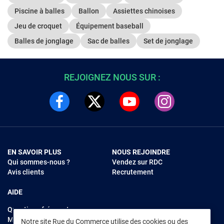
Piscine à balles
Ballon
Assiettes chinoises
Jeu de croquet
Équipement baseball
Balles de jonglage
Sac de balles
Set de jonglage
REJOIGNEZ NOUS SUR :
EN SAVOIR PLUS
NOUS REJOINDRE
Qui sommes-nous ?
Vendez sur RDC
Avis clients
Recrutement
AIDE
Questions fréquentes
Modes de règlements
Notre site Rue du Commerce utilise des cookies ou des