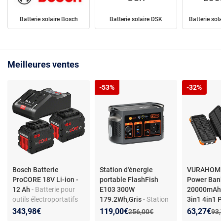
Batterie solaire Bosch
Batterie solaire DSK
Batterie so
Meilleures ventes
-53%
-32%
Bosch Batterie
Station d'énergie
VURAHOME
ProCORE 18V Li-ion -
portable FlashFish
Power Bank
12 Ah
- Batterie pour
E103 300W
20000mAh 
outils électroportatifs
179.2Wh,Gris
- Station
3in1 4in1
18 V - Série ProCORE -
d'énergie portable
Solaires 
Nouveau prix :
Réduction de :
Nouveau p
Réduction
343,98€
119,00€
63,27€
Ancien prix :
Anc
256,00€
93
Technologie CoolPack
FlashFish E103 300W
Powerbank