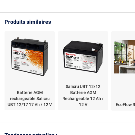
2.0 - Compatible
179.2Wh,supporte
Portátil 
gamme Bosch
jusqu'à 3000 cycles de
SZSMART C
Professional - Haute
charge,Gris
Paneles So
Produits similaires
performance et
Removible
autonomie
Impermeab
Inalámbric
Panel Sola
Desmontabl
Salicru UBT 12/12
Batterie AGM
Batterie AGM
rechargeable Salicru
Rechargeable 12 Ah /
UBT 12/17 17 Ah / 12 V
12 V
EcoFlow R