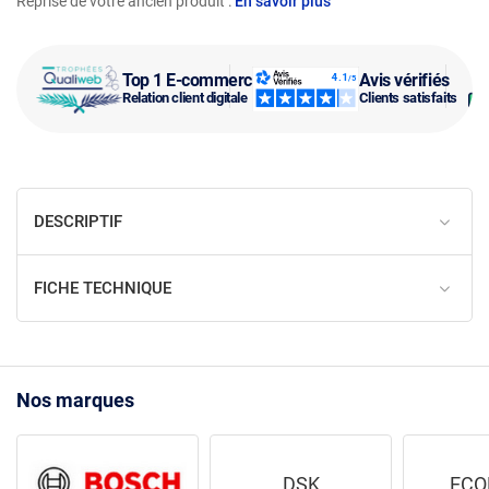
Reprise de votre ancien produit :
En savoir plus
Top 1 E-commerce
Avis vérifiés
Relation client digitale
Clients satisfaits
DESCRIPTIF
FICHE TECHNIQUE
Nos marques
DSK
ECO