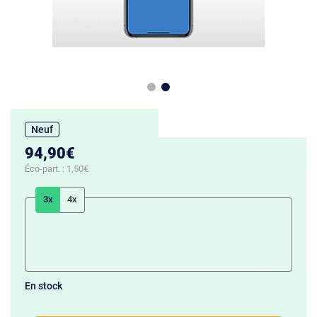
Neuf
94,90€
Éco-part. :
1,50€
3x
4x
En stock