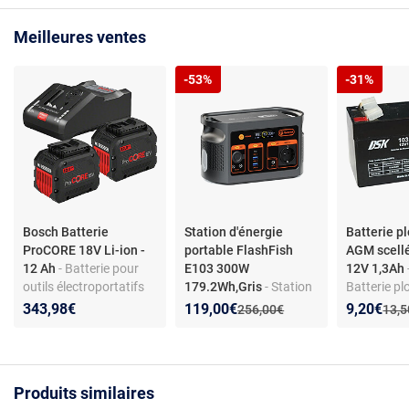
Meilleures ventes
-53%
-31%
Bosch Batterie
Station d'énergie
Batterie p
ProCORE 18V Li-ion -
portable FlashFish
AGM scell
12 Ah
- Batterie pour
E103 300W
12V 1,3Ah
outils électroportatifs
179.2Wh,Gris
- Station
Batterie p
18 V - Série ProCORE -
d'énergie portable
AGM scell
Nouveau prix :
Réduction de :
Nouveau p
Réduction
343,98€
119,00€
9,20€
Ancien prix :
Anci
256,00€
13,
Technologie CoolPack
FlashFish E103 300W
1,3Ah
2.0 - Compatible
179.2Wh,supporte
gamme Bosch
jusqu'à 3000 cycles de
Professional - Haute
charge,Gris
Produits similaires
performance et