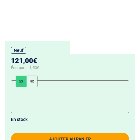
Neuf
121,00€
Éco-part. :
1,50€
3x
4x
En stock
AJOUTER AU PANIER