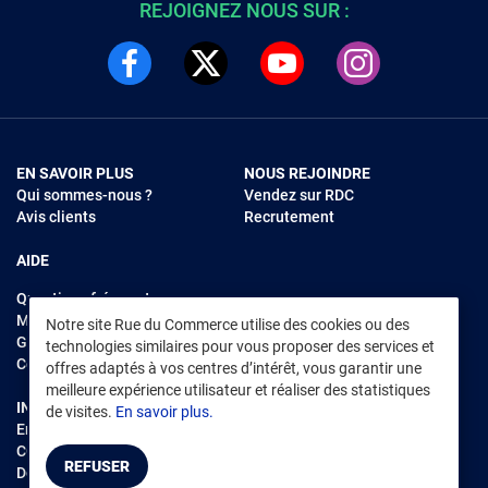
REJOIGNEZ NOUS SUR :
EN SAVOIR PLUS
NOUS REJOINDRE
Qui sommes-nous ?
Vendez sur RDC
Avis clients
Recrutement
AIDE
Questions fréquentes
Modes de règlements
Notre site Rue du Commerce utilise des cookies ou des
Garantie et retours
technologies similaires pour vous proposer des services et
Contacter Rue du Commerce
offres adaptés à vos centres d’intérêt, vous garantir une
meilleure expérience utilisateur et réaliser des statistiques
INFORMATIONS LÉGALES
RENDEZ-VOUS SUR L'APP
de visites.
En savoir plus.
Environnement
CGV
/
CGU Marketplace
REFUSER
Données personnelles
/