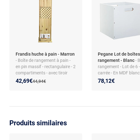
Frandis huche à pain - Marron
Pegane Lot de boîtes
- Boîte de rangement à pain -
rangement - Blanc
- 
en pin massif - rectangulaire - 2
rangement - Lot de 6 
compartiments - avec tiroir
carrée - En MDF blanc 
compartiment
Nouveau prix :
Réduction de :
42,69€
78,12€
Ancien prix :
44,94€
Produits similaires