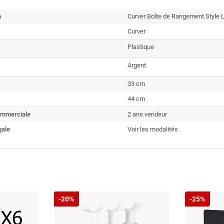
n
Curver Boîte de Rangement Style 
Curver
Plastique
Argent
33 cm
44 cm
ommerciale
2 ans vendeur
gale
Voir les modalités
-20%
-25%