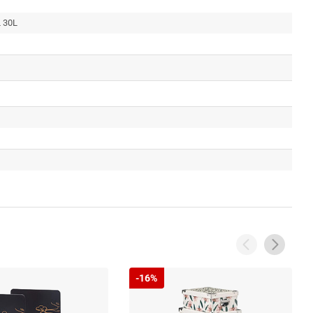
L 30L
-16%