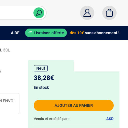
AIDE
Livraison offerte
dès 19€
sans abonnement !
 L 30L
Neuf
é
38,28€
En stock
N ENVOI
AJOUTER AU PANIER
Vendu et expédié par :
ASD