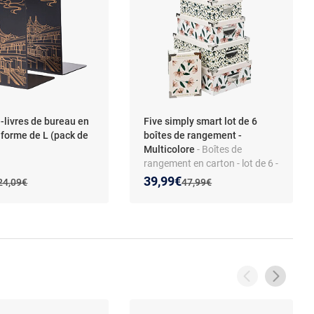
-livres de bureau en
Five simply smart lot de 6
 forme de L (pack de
boîtes de rangement -
Multicolore
- Boîtes de
rangement en carton - lot de 6 -
forme rectangulaire -
 prix :
on de :
Nouveau prix :
Réduction de :
39,99€
Ancien prix :
Ancien prix :
24,09€
47,99€
multicolore