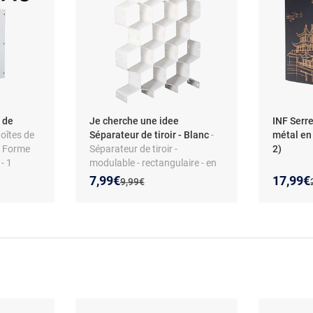
 de
Je cherche une idee
INF Serre
Boîtes de
Séparateur de tiroir - Blanc
-
métal en
- Forme
Séparateur de tiroir -
2)
- 1
modulable - rectangulaire - en
polypropylène
Nouveau prix :
Réduction de :
Nouveau
Réducti
7,99€
17,99€
Ancien prix :
9,99€