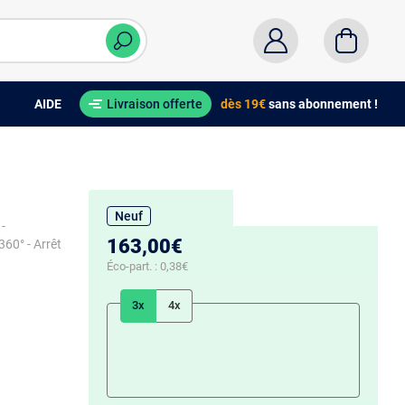
AIDE
Livraison offerte
dès 19€
sans abonnement !
Neuf
 -
163,00€
360° - Arrêt
Éco-part. :
0,38€
3x
4x