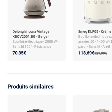
Delonghi Icona Vintage
Smeg KLF05 - Crèm
KBOV2001.BG - Beige
-
Bouilloire électrique
Bouilloire électrique - 2000 W -
années 50 - 1400 W -
Sans fil 360° - Résistance
paroi - Sans fil - Arrêt
cachée inox - Arrêt auto -
automatique - Filtre an
Nouveau prix :
Réduction de :
70,35€
118,69€
Ancien prix 
129,99€
Indicateur de niveau d’eau -
calcaire - Indicateur 
Filtre amovible
d’eau
Produits similaires