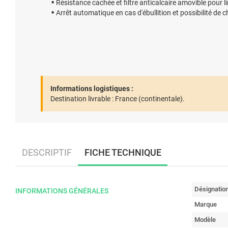
Résistance cachée et filtre anticalcaire amovible pour li
Arrêt automatique en cas d'ébullition et possibilité de 
Informations logistiques :
Destination livrable :
France (continentale).
DESCRIPTIF
FICHE TECHNIQUE
Désignatio
INFORMATIONS GÉNÉRALES
Marque
Modèle