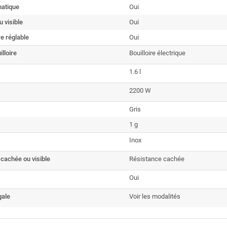
matique
Oui
u visible
Oui
e réglable
Oui
lloire
Bouilloire électrique
1.6 l
2200 W
Gris
1 g
Inox
cachée ou visible
Résistance cachée
Oui
gale
Voir les modalités