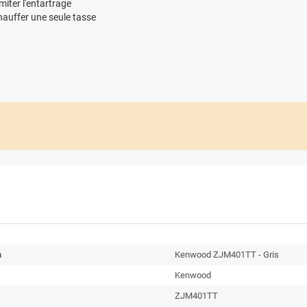
miter l'entartrage
chauffer une seule tasse
n
Kenwood ZJM401TT - Gris
Kenwood
ZJM401TT