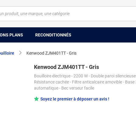
ONS PLANS
RECONDITIONNÉS
uilloire
Kenwood ZJM401TT - Gris
Kenwood ZJM401TT - Gris
Bouilloire électrique - 2200 W - Double paroi silencieuse
Résistance cachée - Filtre anticalcaire amovible - Base 
automatique - Bec verseur facile
Soyez le premier à déposer un avis !