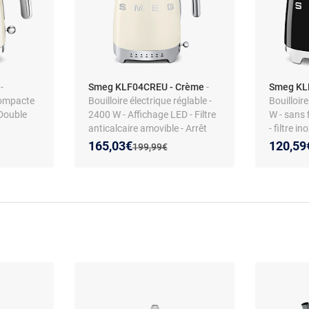
e
-
Smeg KLF04CREU - Crème
-
Smeg KL
 compacte
Bouilloire électrique réglable -
Bouilloir
 Double
2400 W - Affichage LED - Filtre
W - sans 
anticalcaire amovible - Arrêt
- filtre i
ti-
automatique - Base 360° -
paroi - t
Nouveau prix :
Réduction de :
Nouveau
Réducti
165,03€
120,59
:
Ancien prix :
199,99€
de niveau
Maintien au chaud - Sans fil