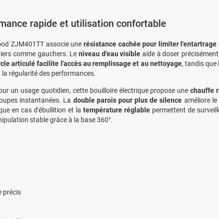
mance rapide et utilisation confortable
od ZJM401TT associe une
résistance cachée pour limiter l'entartrage
itiers comme gauchers. Le
niveau d'eau visible
aide à doser précisément,
cle articulé facilite l'accès au remplissage et au nettoyage
, tandis que 
t la régularité des performances.
ur un usage quotidien, cette bouilloire électrique propose une
chauffe 
soupes instantanées. La
double parois pour plus de silence
améliore le
ue en cas d'ébullition et la
température réglable
permettent de surveille
ipulation stable grâce à la base 360°.
 précis