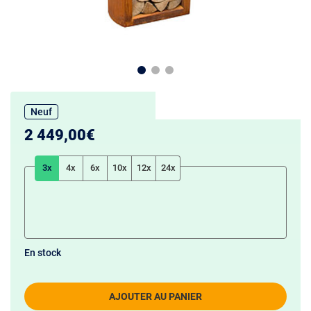
Neuf
2 449,00€
3x
4x
6x
10x
12x
24x
En stock
AJOUTER AU PANIER