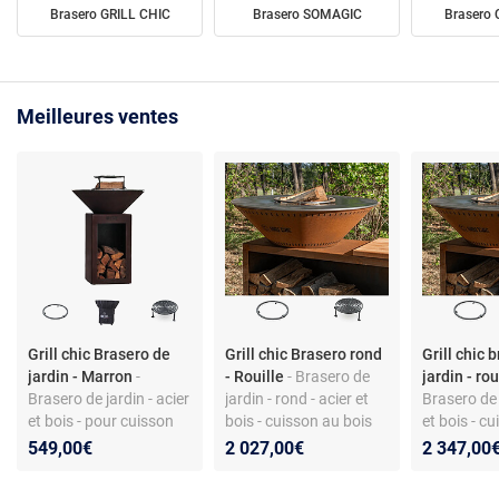
Brasero GRILL CHIC
Brasero SOMAGIC
Brasero
Meilleures ventes
Grill chic Brasero de
Grill chic Brasero rond
Grill chic 
jardin - Marron
-
- Rouille
- Brasero de
jardin - ro
Brasero de jardin - acier
jardin - rond - acier et
Brasero de 
et bois - pour cuisson
bois - cuisson au bois
et bois - c
au charbon
plus de 8 c
549,00€
2 027,00€
2 347,00