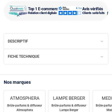
Top 1 E-commerce
Avis vérifiés
Relation client digitale
Clients satisfaits
DESCRIPTIF
FICHE TECHNIQUE
Nos marques
ATMOSPHERA
LAMPE BERGER
MED
Brûle-parfums & diffuseur
Brûle-parfums & diffuseur
Brûle-parfu
Atmosphera
Lampe Berger
Med