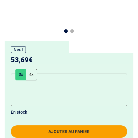
Neuf
53,69€
3x
4x
En stock
AJOUTER AU PANIER