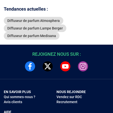
d'huiles ess
LED néon je
Tendances actuelles :
- Humidific
ultrasons
Diffuseur de parfum Atmosphera
multifonct
effet fumée
Diffuseur de parfum Lampe Berger
colorée (4 j
Diffuseur de parfum Medisana
45dB, co
mécanique/
REJOIGNEZ NOUS SUR :
EN SAVOIR PLUS
NOUS REJOINDRE
Qui sommes-nous ?
Vendez sur RDC
Avis clients
Recrutement
AIDE