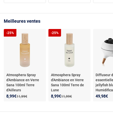
Meilleures ventes
-25%
-25%
Atmosphera Spray
Atmosphera Spray
Diffuseur d
d'Ambiance en Verre
d'Ambiance en Verre
essentiell
Sana 100ml Terre
Sana 100ml Terre de
jellyfish bl
d'Ailleurs
Lune
Humidifica
ultrasons
Nouveau prix :
Réduction de :
Nouveau prix :
Réduction de :
8,99€
8,99€
49,98€
Ancien prix :
Ancien prix :
11,99€
11,99€
multifonct
effet fumé
colorée
- D