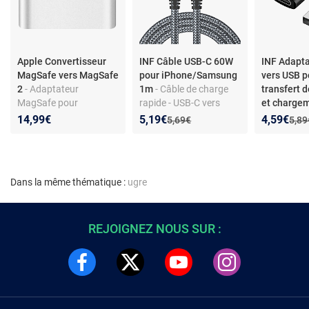
Apple Convertisseur
INF Câble USB-C 60W
INF Adapt
MagSafe vers MagSafe
pour iPhone/Samsung
vers USB p
2
- Adaptateur
1m
- Câble de charge
transfert 
MagSafe pour
rapide - USB-C vers
et chargem
appareils compatibles
USB-C - Longueur 1m -
de 2 Black
Nouveau prix :
Réduction de :
Nouveau p
Réduction
14,99€
5,19€
4,59€
Ancien prix :
Anci
5,69€
5,89
avec port MagSafe 2
Nylon sans
enchevêtrement
Dans la même thématique :
ugre
REJOIGNEZ NOUS SUR :