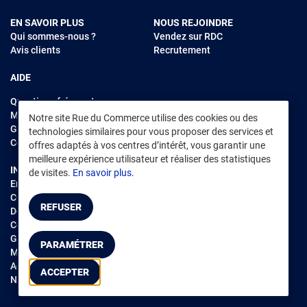
EN SAVOIR PLUS
NOUS REJOINDRE
Qui sommes-nous ?
Vendez sur RDC
Avis clients
Recrutement
AIDE
Questions fréquentes
Modes de règlements
Notre site Rue du Commerce utilise des cookies ou des
Garantie et retours
technologies similaires pour vous proposer des services et
Contacter Rue du Commerce
offres adaptés à vos centres d’intérêt, vous garantir une
meilleure expérience utilisateur et réaliser des statistiques
INFORMATIONS LÉGALES
RENDEZ-VOUS SUR L'APP
de visites.
En savoir plus.
Environnement
CGV
/
CGU Marketplace
REFUSER
Données personnelles
/
Cookies
Gérer mes cookies
PARAMÉTRER
Mentions légales
Accessibilité : non conforme
ACCEPTER
Notice d'accessibilité