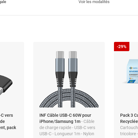
gale
Voir les modalités
-29%
-C vers
INF Câble USB-C 60W pour
Pack 3 C
 de
iPhone/Samsung 1m
- Câble
Recyclé
nt, pack
de charge rapide - USB-C vers
Cartouch
USB-C - Longueur 1m - Nylon
tricolore