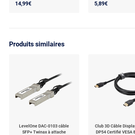
MagSafe 2
14,99€
5,89€
Produits similaires
LevelOne DAC-0103 câble
Club 3D Câble Displa
SFP+ Twinax à attache
DP54 Certifié VESA