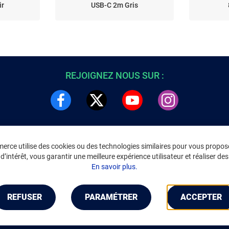
ir
USB-C 2m Gris
REJOIGNEZ NOUS SUR :
rce utilise des cookies ou des technologies similaires pour vous propose
DRE
INFORMATIONS LÉGALES
’intérêt, vous garantir une meilleure expérience utilisateur et réaliser des 
C
Environnement
En savoir plus.
CGV
/
CGU Marketplace
Données personnelles
/
Cookies
Gérer mes cookies
REFUSER
PARAMÉTRER
ACCEPTER
Mentions légales
Accessibilité : non conforme
Notice d'accessibilité