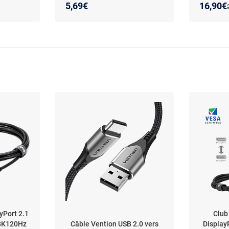
sans enchevêtrement
d'impress
Nouveau
Réducti
5,69€
16,90€
yPort 2.1
Club
 8K120Hz
Câble Vention USB 2.0 vers
Display