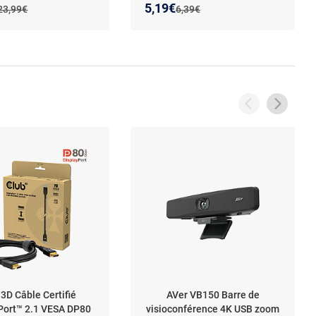
ion réutilisable
 prix :
on de :
Nouveau prix :
Réduction de :
5,19€
Ancien prix :
Ancien prix :
23,99€
6,39€
 3D Câble Certifié
AVer VB150 Barre de
Port™ 2.1 VESA DP80
visioconférence 4K USB zoom