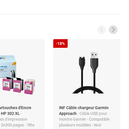
-18%
artouches d'Encre
INF Câble chargeur Garmin
e HP 302 XL
-
Approach
- Câble USB pour
es d'impression
montre Garmin - Compatible
 - 3x300 pages - Tête
plusieurs modèles - Noir