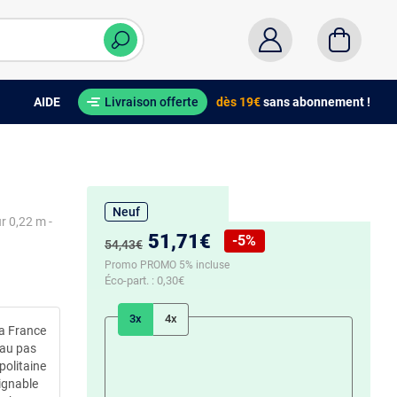
AIDE
Livraison offerte
dès 19€
sans abonnement !
Neuf
r 0,22 m -
Nouveau prix :
51,71€
-5%
Ancien prix :
54,43€
Réduction de :
Promo PROMO 5% incluse
Éco-part. :
0,30€
3x
4x
la France
 au pas
politaine
ignable