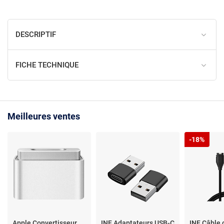
DESCRIPTIF
FICHE TECHNIQUE
Meilleures ventes
-18%
Apple Convertisseur
INF Adaptateurs USB-C
INF Câble 