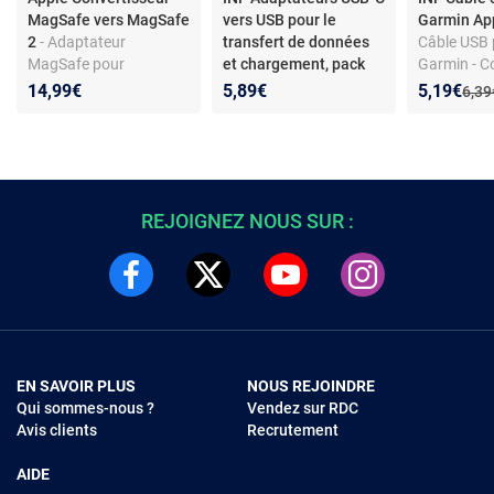
MagSafe vers MagSafe
vers USB pour le
Garmin Ap
2
- Adaptateur
transfert de données
Câble USB 
MagSafe pour
et chargement, pack
Garmin - C
appareils compatibles
de 2 Black
plusieurs m
Nouveau p
Réduction
14,99€
5,89€
5,19€
Anci
6,39
avec port MagSafe 2
REJOIGNEZ NOUS SUR :
EN SAVOIR PLUS
NOUS REJOINDRE
Qui sommes-nous ?
Vendez sur RDC
Avis clients
Recrutement
AIDE