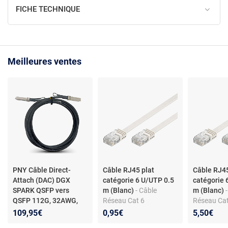
FICHE TECHNIQUE
Meilleures ventes
PNY Câble Direct-
Câble RJ45 plat
Câble RJ45
Attach (DAC) DGX
catégorie 6 U/UTP 0.5
catégorie 
SPARK QSFP vers
m (Blanc)
- Câble
m (Blanc)
QSFP 112G, 32AWG,
Réseau Cat 6
Réseau Cat
0.5M - Ethernet
- Câble
109,95€
0,95€
5,50€
de liaison DGX SPARK