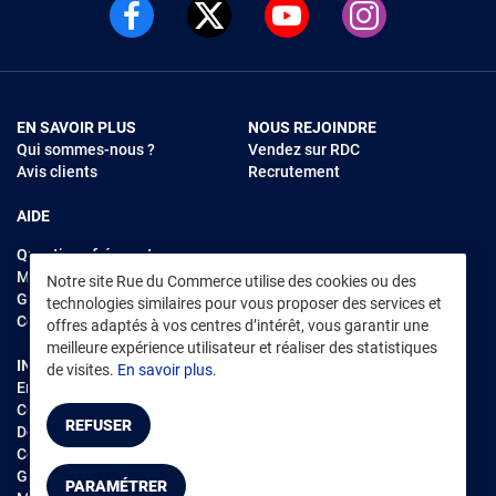
EN SAVOIR PLUS
NOUS REJOINDRE
Qui sommes-nous ?
Vendez sur RDC
Avis clients
Recrutement
AIDE
Questions fréquentes
Modes de règlements
Notre site Rue du Commerce utilise des cookies ou des
Garantie et retours
technologies similaires pour vous proposer des services et
Contacter Rue du Commerce
offres adaptés à vos centres d’intérêt, vous garantir une
meilleure expérience utilisateur et réaliser des statistiques
INFORMATIONS LÉGALES
RENDEZ-VOUS SUR L'APP
de visites.
En savoir plus.
Environnement
CGV
/
CGU Marketplace
REFUSER
Données personnelles
/
Cookies
Gérer mes cookies
PARAMÉTRER