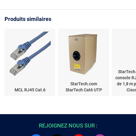
compatible ConnectX-7
Produits similaires
StarTech
console R
StarTech.com
de 1,8 m 
MCL RJ45 Cat.6
StarTech Cat6 UTP
Cisc
REJOIGNEZ NOUS SUR :