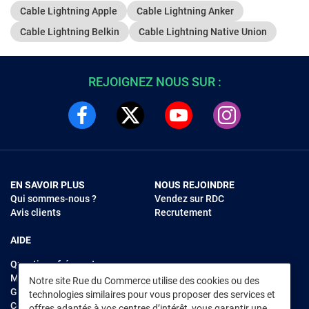
Cable Lightning Apple
Cable Lightning Anker
Cable Lightning Belkin
Cable Lightning Native Union
REJOIGNEZ NOUS SUR :
EN SAVOIR PLUS
NOUS REJOINDRE
Qui sommes-nous ?
Vendez sur RDC
Avis clients
Recrutement
AIDE
Questions fréquentes
Modes de règlements
Notre site Rue du Commerce utilise des cookies ou des
Garantie et retours
technologies similaires pour vous proposer des services et
Contacter Rue du Commerce
offres adaptés à vos centres d’intérêt, vous garantir une