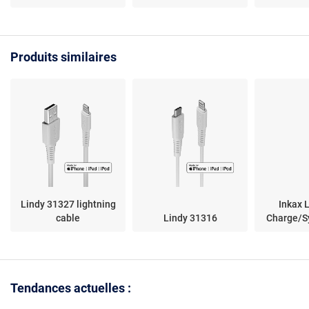
cm - ABS
vers prise jack 3.5mm -
USB 3.0 - 
Compatible iPhone XS
Aluminium
Produits similaires
Lindy 31327 lightning
Inkax 
cable
Lindy 31316
Charge/S
Tendances actuelles :