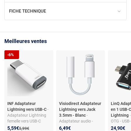
FICHE TECHNIQUE
Meilleures ventes
-6%
INF Adaptateur
Visiodirect Adaptateur
LinQ Adap
Lightning vers USB-C
-
Lightning vers Jack
en 1 USB-C
Adaptateur Lightning
3.5mm - Blanc
-
Lightning
femelle vers USB-C
Adaptateur audio -
OTG - USB-
mâle - Blanc - 1,9x1x1
Connectique Lightning
USB/Lightn
Nouveau prix :
Réduction de :
5,59€
6,49€
24,90€
Ancien prix :
5,99€