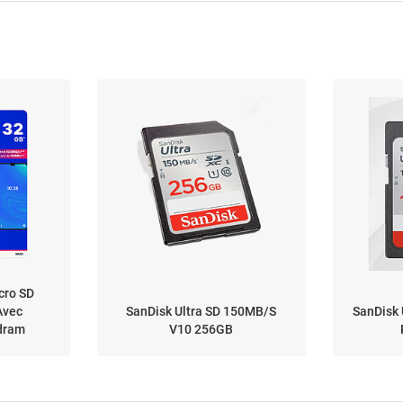
cro SD
Avec
SanDisk Ultra SD 150MB/S
SanDisk
dram
V10 256GB