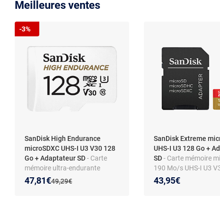
Meilleures ventes
-3%
SanDisk High Endurance
SanDisk Extreme mi
microSDXC UHS-I U3 V30 128
UHS-I U3 128 Go + A
Go + Adaptateur SD
- Carte
SD
- Carte mémoire 
mémoire ultra-endurante
190 Mo/s UHS-I U3 V
MicroSDXC UHS-I U3 V30 128
A2 128 Go
Nouveau prix :
Réduction de :
47,81€
43,95€
Ancien prix :
49,29€
Go