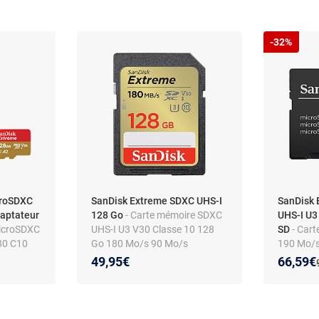
-32%
croSDXC
SanDisk Extreme SDXC UHS-I
SanDisk
daptateur
128 Go
- Carte mémoire SDXC
UHS-I U3
microSDXC
UHS-I U3 V30 Classe 10 128
SD
- Car
30 C10
Go 180 Mo/s 90 Mo/s
190 Mo/s
V30 C10 
Nouveau
Réducti
49,95€
66,59€