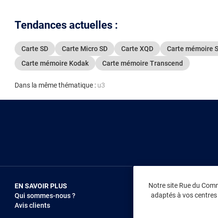
Tendances actuelles :
Carte SD
Carte Micro SD
Carte XQD
Carte mémoire 
Carte mémoire Kodak
Carte mémoire Transcend
Dans la même thématique :
u3
Notre site Rue du Comme
EN SAVOIR PLUS
NOUS REJOIN
adaptés à vos centres d
Qui sommes-nous ?
Vendez sur RD
Avis clients
Recrutement