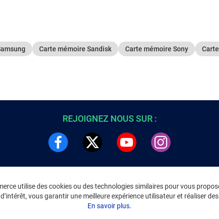
Samsung
Carte mémoire Sandisk
Carte mémoire Sony
Cart
REJOIGNEZ NOUS SUR :
rce utilise des cookies ou des technologies similaires pour vous propose
DRE
INFORMATIONS LÉGALES
’intérêt, vous garantir une meilleure expérience utilisateur et réaliser des 
C
Environnement
En savoir plus.
CGV
/
CGU Marketplace
Données personnelles
/
Cookies