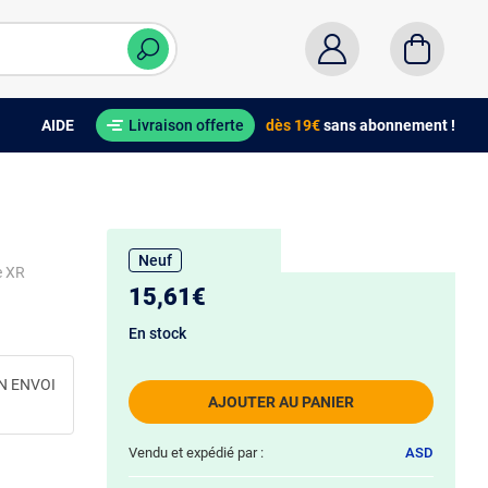
AIDE
Livraison offerte
dès 19€
sans abonnement !
Neuf
e XR
15,61€
En stock
N ENVOI
AJOUTER AU PANIER
Vendu et expédié par :
ASD