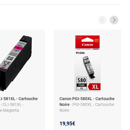
I-581XL - Cartouche
Canon PGI-580XL - Cartouche
a
- CLI-581XL -
Noire
- PGI-580XL - Cartouche
he Magenta
Noire
19,95€