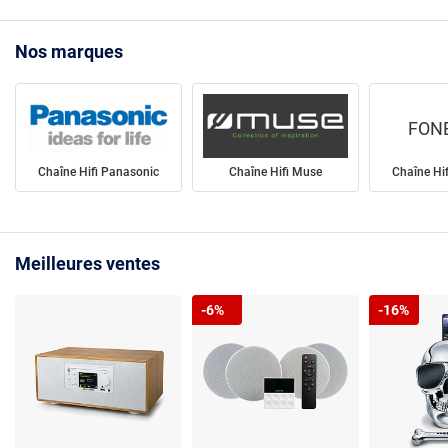
Nos marques
FON
Chaîne Hifi Panasonic
Chaîne Hifi Muse
Chaîne Hi
Meilleures ventes
-6%
-16%