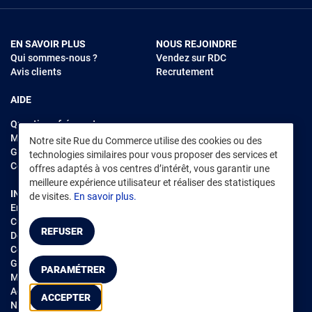
EN SAVOIR PLUS
NOUS REJOINDRE
Qui sommes-nous ?
Vendez sur RDC
Avis clients
Recrutement
AIDE
Questions fréquentes
Modes de règlements
Notre site Rue du Commerce utilise des cookies ou des
Garantie et retours
technologies similaires pour vous proposer des services et
Contacter Rue du Commerce
offres adaptés à vos centres d’intérêt, vous garantir une
meilleure expérience utilisateur et réaliser des statistiques
INFORMATIONS LÉGALES
RENDEZ-VOUS SUR L'APP
de visites.
En savoir plus.
Environnement
CGV
/
CGU Marketplace
REFUSER
Données personnelles
/
Cookies
Gérer mes cookies
PARAMÉTRER
Mentions légales
Accessibilité : non conforme
ACCEPTER
Notice d'accessibilité