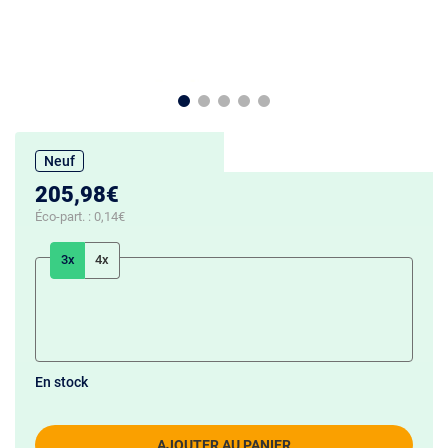
Neuf
205,98€
Éco-part. :
0,14€
3x
4x
En stock
AJOUTER AU PANIER