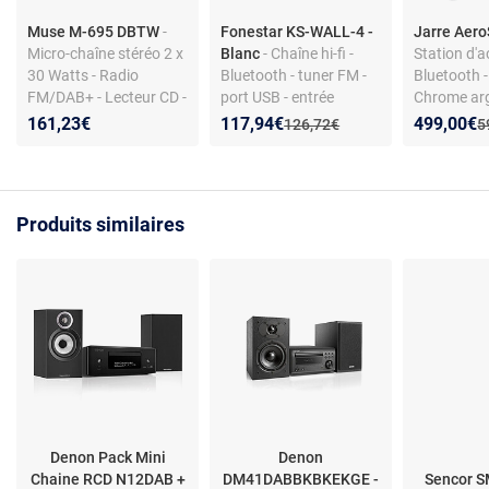
Muse M-695 DBTW
-
Fonestar KS-WALL-4 -
Jarre Aer
Micro-chaîne stéréo 2 x
Blanc
- Chaîne hi-fi -
Station d'a
30 Watts - Radio
Bluetooth - tuner FM -
Bluetooth 
FM/DAB+ - Lecteur CD -
port USB - entrée
Chrome arg
Bluetooth 5.0/NFC -
auxiliaire -
canaux - C
Nouveau prix :
Réduction de :
Nouveau p
Réduction
161,23€
117,94€
499,00€
Ancien prix :
A
126,72€
5
Réveil - AUX/USB
télécommande
étendue
Produits similaires
Denon Pack Mini
Denon
Chaine RCD N12DAB +
DM41DABBKBKEKGE -
Sencor S