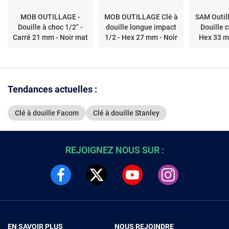
MOB OUTILLAGE -
MOB OUTILLAGE Clé à
SAM Outil
Douille à choc 1/2" -
douille longue impact
Douille c
Carré 21 mm - Noir mat
1/2 - Hex 27 mm - Noir
Hex 33 m
Tendances actuelles :
Clé à douille Facom
Clé à douille Stanley
REJOIGNEZ NOUS SUR :
EN SAVOIR PLUS
NOUS REJOINDRE