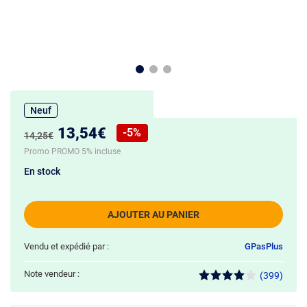
Neuf
Nouveau prix :
13,54€
-5%
Ancien prix :
14,25€
Réduction de :
Promo PROMO 5% incluse
En stock
AJOUTER AU PANIER
Vendu et expédié par :
GPasPlus
Note vendeur :
(399)