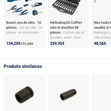
Bosch Jeu de clés - 16
Helloshop26 Coffret
Neo tools 
pièces
- Jeu de clés - 16
clés et douilles 88
coudée 3/4
pièces - en aluminium
pièces
- Coffret clés et
Rallonge c
douilles - acier - Torx -
clés et douil
carré 1/2 - 88 pièces -
Lot de 4 - 
Nouveau prix :
Réduction de :
134,20€
259,95€
48,56€
Ancien prix :
141,26€
professionnel
Produits similaires