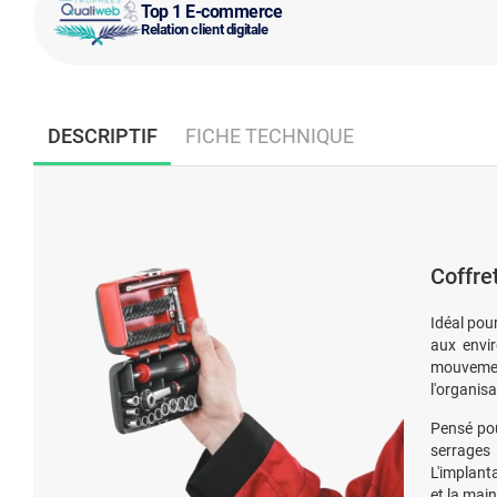
Top 1 E-commerce
Relation client digitale
DESCRIPTIF
FICHE TECHNIQUE
Coffre
Idéal pou
aux envi
mouvement
l'organisa
Pensé pou
serrages 
L'implant
et la mai