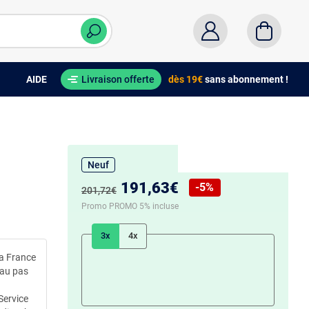
AIDE
Livraison offerte
dès 19€
sans abonnement !
Neuf
Nouveau prix :
191,63€
-5%
Ancien prix :
201,72€
Réduction de :
Promo PROMO 5% incluse
3x
4x
la France
 au pas
Service