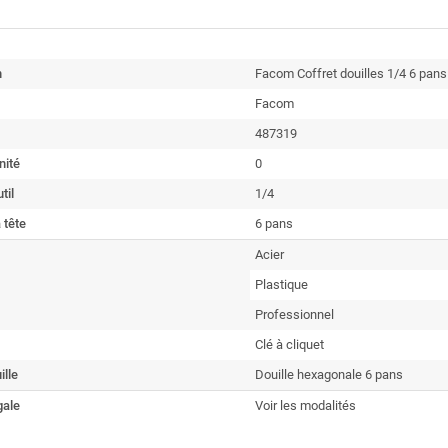
n
Facom Coffret douilles 1/4 6 pans
Facom
487319
nité
0
til
1/4
 tête
6 pans
Acier
Plastique
Professionnel
Clé à cliquet
ille
Douille hexagonale 6 pans
gale
Voir les modalités