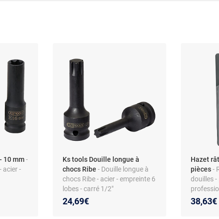
2 - 10 mm
-
Ks tools Douille longue à
Hazet rât
 acier -
chocs Ribe
- Douille longue à
pièces
- 
chocs Ribe - acier - empreinte 6
douilles 
lobes - carré 1/2"
professio
emplace
24,69€
38,63€