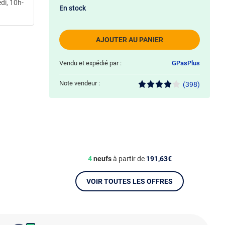
di, 10h-
En stock
AJOUTER AU PANIER
Vendu et expédié par :
GPasPlus
Note vendeur :
(398)
4
neufs
à partir de
191,63€
VOIR TOUTES LES OFFRES