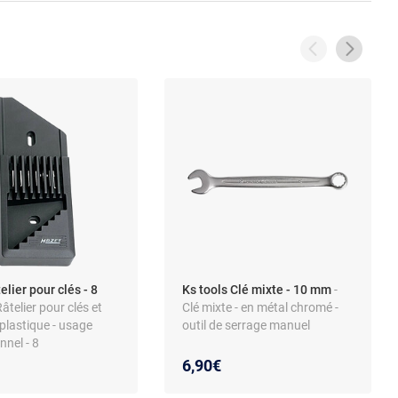
elier pour clés - 8
Ks tools Clé mixte - 10 mm
-
Râtelier pour clés et
Clé mixte - en métal chromé -
- plastique - usage
outil de serrage manuel
nnel - 8
ments
6,90€