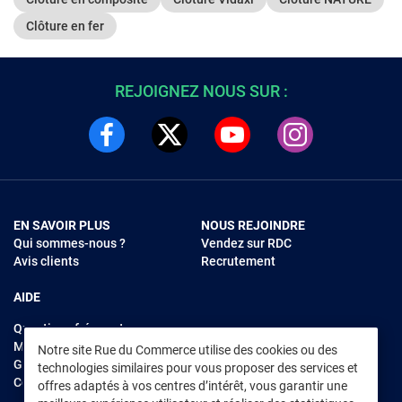
Clôture en fer
REJOIGNEZ NOUS SUR :
EN SAVOIR PLUS
NOUS REJOINDRE
Qui sommes-nous ?
Vendez sur RDC
Avis clients
Recrutement
AIDE
Questions fréquentes
Modes de règlements
Notre site Rue du Commerce utilise des cookies ou des
Garantie et retours
technologies similaires pour vous proposer des services et
Contacter Rue du Commerce
offres adaptés à vos centres d’intérêt, vous garantir une