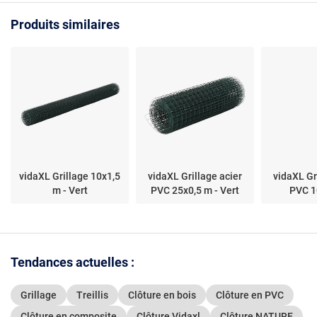
Produits similaires
vidaXL Grillage 10x1,5
vidaXL Grillage acier
vidaXL Gr
m - Vert
PVC 25x0,5 m - Vert
PVC 1
Tendances actuelles :
Grillage
Treillis
Clôture en bois
Clôture en PVC
Clôture en composite
Clôture Vidaxl
Clôture NATURE