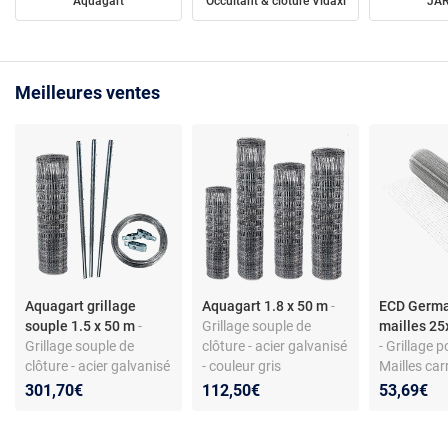
Aquagart
Occultant & clôture Vidaxl
JAR
Meilleures ventes
Aquagart grillage
Aquagart 1.8 x 50 m
-
ECD Germa
souple 1.5 x 50 m
-
Grillage souple de
mailles 2
Grillage souple de
clôture - acier galvanisé
- Grillage p
clôture - acier galvanisé
- couleur gris
Mailles car
- avec piquets - gris
Galvanisé -
301,70€
112,50€
53,69€
aux intempé
Longueur 