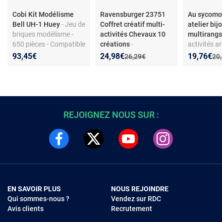
Cobi Kit Modélisme
Ravensburger 23751
Au sycomor
Bell UH-1 Huey
- Jeu de
Coffret créatif multi-
atelier bij
briques modélisme -
activités Chevaux 10
multirang
650 pièces - Compatible
créations
-
activités a
autres marques
Ravensburger Be
bijoux - per
Nouveau prix :
Réduction de :
Nouveau p
Réduction
93,45€
24,98€
19,76€
Ancien prix :
Anc
26,29€
20
Creative Kit Multi-
bracelets m
activités Horses –
décoration 
Coffret créatif 10
créations (dès 6 ans)
REJOIGNEZ NOUS SUR :
EN SAVOIR PLUS
NOUS REJOINDRE
Qui sommes-nous ?
Vendez sur RDC
Avis clients
Recrutement